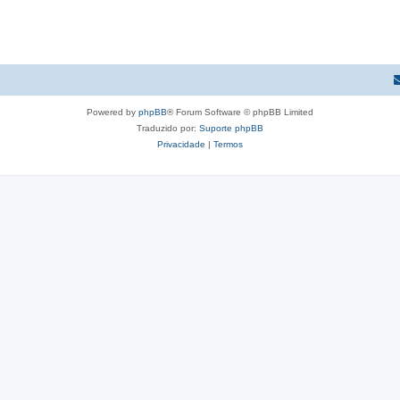
t
a
s
Powered by
phpBB
® Forum Software © phpBB Limited
Traduzido por:
Suporte phpBB
Privacidade
|
Termos