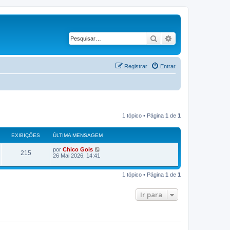
Pesquisar
Pesquisa avança
Registrar
Entrar
1 tópico • Página
1
de
1
EXIBIÇÕES
ÚLTIMA MENSAGEM
Ú
por
Chico Gois
E
215
l
26 Mai 2026, 14:41
t
x
i
m
1 tópico • Página
1
de
1
i
a
m
b
e
Ir para
n
s
i
a
g
ç
e
m