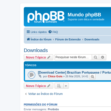
Mundo phpBB
Suporte com ética e seriedade
Links rápidos
FAQ
Índice do fórum
Fórum de Extensão
Downloads
Downloads
Pesquis
Pes
Novo Tópico
TÓPICOS
[Download Center] Brazilian Portuguese / Portu
por
Chico Gois
»
26 Mai 2026, 14:41
Novo Tópico
Voltar ao Índice do Fórum
PERMISSÕES DO FÓRUM
Enviar mensagens:
Proibido