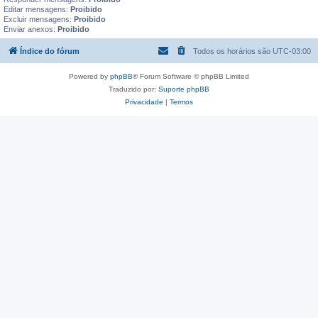
s
Editar mensagens:
Proibido
t
Excluir mensagens:
Proibido
a
Enviar anexos:
Proibido
g
e
Índice do fórum
n
Todos os horários são
UTC-03:00
s
f
a
Powered by
phpBB
® Forum Software © phpBB Limited
v
Traduzido por:
Suporte phpBB
o
r
Privacidade
|
Termos
i
t
a
d
a
s
n
e
s
t
e
t
ó
p
i
c
o