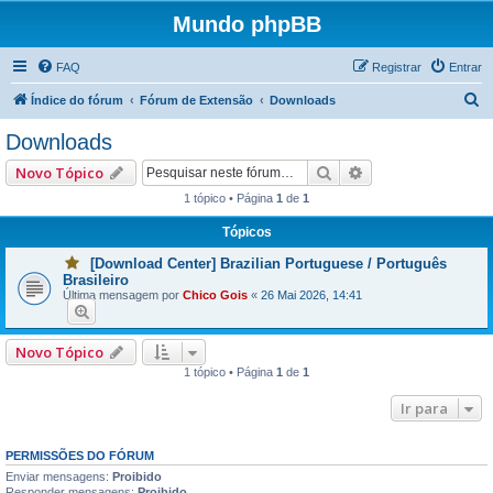
Mundo phpBB
FAQ
Registrar
Entrar
P
Índice do fórum
Fórum de Extensão
Downloads
e
Downloads
s
Pesquisar
Pesquisa avançad
Novo Tópico
q
1 tópico • Página
1
de
1
u
Tópicos
i
s
[Download Center] Brazilian Portuguese / Português
V
Brasileiro
o
a
c
Última mensagem por
Chico Gois
«
26 Mai 2026, 14:41
ê
r
t
e
m
Novo Tópico
u
1 tópico • Página
1
de
1
m
a
o
Ir para
u
m
a
i
PERMISSÕES DO FÓRUM
s
Enviar mensagens:
Proibido
p
Responder mensagens:
Proibido
o