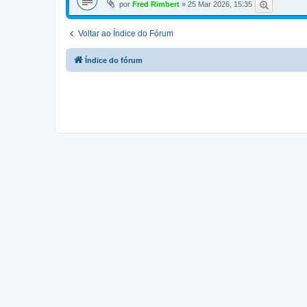
por
Fred Rimbert
»
25 Mar 2026, 15:35
o
c
ê
t
Voltar ao Índice do Fórum
e
m
u
Índice do fórum
m
a
o
u
m
a
i
s
p
o
s
t
a
g
e
n
s
f
a
v
o
r
i
t
a
d
a
s
n
e