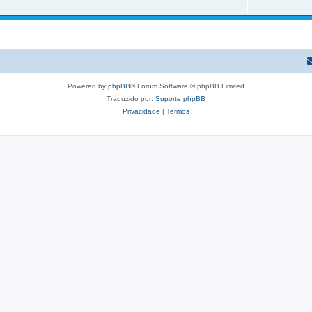
s
c
e
o
s
s
p
o
Powered by
phpBB
® Forum Software © phpBB Limited
s
Traduzido por:
Suporte phpBB
t
Privacidade
|
Termos
a
s