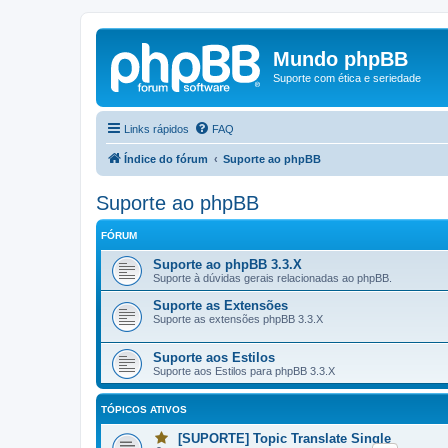
Mundo phpBB
Suporte com ética e seriedade
Links rápidos
FAQ
Índice do fórum
Suporte ao phpBB
Suporte ao phpBB
FÓRUM
Suporte ao phpBB 3.3.X
Suporte à dúvidas gerais relacionadas ao phpBB.
Suporte as Extensões
Suporte as extensões phpBB 3.3.X
Suporte aos Estilos
Suporte aos Estilos para phpBB 3.3.X
TÓPICOS ATIVOS
[SUPORTE] Topic Translate Single
V