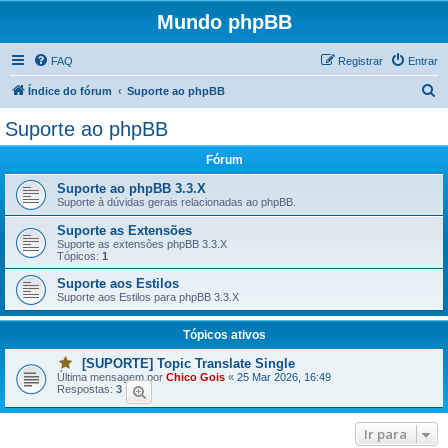
Mundo phpBB
FAQ
Registrar
Entrar
P
Índice do fórum
Suporte ao phpBB
e
Suporte ao phpBB
s
Fórum
q
u
Suporte ao phpBB 3.3.X
Suporte à dúvidas gerais relacionadas ao phpBB.
i
Suporte as Extensões
s
Suporte as extensões phpBB 3.3.X
Tópicos:
1
a
Suporte aos Estilos
r
Suporte aos Estilos para phpBB 3.3.X
Tópicos ativos
[SUPORTE] Topic Translate Single
V
Última mensagem por
Chico Gois
«
25 Mar 2026, 16:49
o
Respostas:
3
c
ê
t
e
Ir para
m