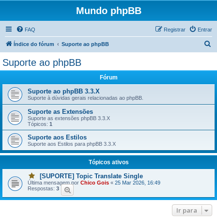
Mundo phpBB
FAQ
Registrar
Entrar
P
Índice do fórum
Suporte ao phpBB
e
Suporte ao phpBB
s
Fórum
q
u
Suporte ao phpBB 3.3.X
Suporte à dúvidas gerais relacionadas ao phpBB.
i
Suporte as Extensões
s
Suporte as extensões phpBB 3.3.X
Tópicos:
1
a
Suporte aos Estilos
r
Suporte aos Estilos para phpBB 3.3.X
Tópicos ativos
[SUPORTE] Topic Translate Single
V
Última mensagem por
Chico Gois
«
25 Mar 2026, 16:49
o
Respostas:
3
c
ê
t
e
Ir para
m