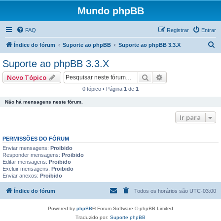
Mundo phpBB
FAQ
Registrar
Entrar
P
Índice do fórum
Suporte ao phpBB
Suporte ao phpBB 3.3.X
e
Suporte ao phpBB 3.3.X
s
Pesquisar
Pesquisa avançad
Novo Tópico
q
0 tópico • Página
1
de
1
u
Não há mensagens neste fórum.
i
s
Ir para
a
PERMISSÕES DO FÓRUM
r
Enviar mensagens:
Proibido
Responder mensagens:
Proibido
Editar mensagens:
Proibido
Excluir mensagens:
Proibido
Enviar anexos:
Proibido
Índice do fórum
Todos os horários são
UTC-03:00
Powered by
phpBB
® Forum Software © phpBB Limited
Traduzido por:
Suporte phpBB