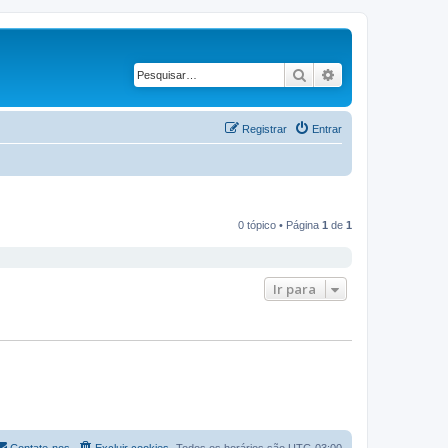
Pesquisar
Pesquisa avança
Registrar
Entrar
0 tópico • Página
1
de
1
Ir para