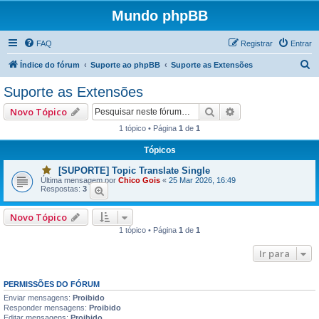
Mundo phpBB
FAQ
Registrar
Entrar
P
Índice do fórum
Suporte ao phpBB
Suporte as Extensões
e
Suporte as Extensões
s
Pesquisar
Pesquisa avançad
Novo Tópico
q
1 tópico • Página
1
de
1
u
Tópicos
i
s
[SUPORTE] Topic Translate Single
V
Última mensagem por
Chico Gois
«
25 Mar 2026, 16:49
o
a
Respostas:
3
c
ê
r
t
Novo Tópico
e
m
1 tópico • Página
1
de
1
u
m
a
Ir para
o
u
m
PERMISSÕES DO FÓRUM
a
i
Enviar mensagens:
Proibido
s
Responder mensagens:
Proibido
p
Editar mensagens:
Proibido
o