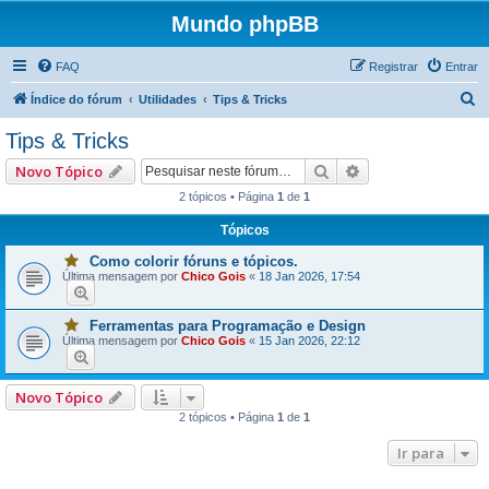
Mundo phpBB
FAQ
Registrar
Entrar
P
Índice do fórum
Utilidades
Tips & Tricks
e
Tips & Tricks
s
Pesquisar
Pesquisa avançad
Novo Tópico
q
2 tópicos • Página
1
de
1
u
Tópicos
i
s
Como colorir fóruns e tópicos.
V
Última mensagem por
Chico Gois
«
18 Jan 2026, 17:54
o
a
c
ê
r
t
Ferramentas para Programação e Design
V
e
Última mensagem por
Chico Gois
«
15 Jan 2026, 22:12
o
m
c
u
ê
m
t
a
Novo Tópico
e
o
m
u
2 tópicos • Página
1
de
1
u
m
m
a
a
i
Ir para
o
s
u
p
m
o