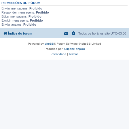
PERMISSÕES DO FÓRUM
Enviar mensagens:
Proibido
Responder mensagens:
Proibido
Editar mensagens:
Proibido
Excluir mensagens:
Proibido
Enviar anexos:
Proibido
Índice do fórum
Todos os horários são
UTC-03:00
Powered by
phpBB
® Forum Software © phpBB Limited
Traduzido por:
Suporte phpBB
Privacidade
|
Termos