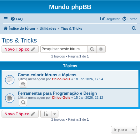
Mundo phpBB
FAQ
Registrar
Entrar
P
Índice do fórum
Utilidades
Tips & Tricks
e
Tips & Tricks
s
Pesquisar
Pesquisa avançad
Novo Tópico
q
2 tópicos • Página
1
de
1
u
Tópicos
i
s
Como colorir fóruns e tópicos.
Última mensagem por
Chico Gois
«
18 Jan 2026, 17:54
a
r
Ferramentas para Programação e Design
Última mensagem por
Chico Gois
«
15 Jan 2026, 22:12
Novo Tópico
2 tópicos • Página
1
de
1
Ir para