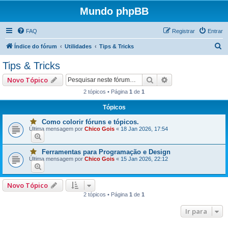
Mundo phpBB
FAQ
Registrar
Entrar
P
Índice do fórum
Utilidades
Tips & Tricks
e
Tips & Tricks
s
Pesquisar
Pesquisa avançad
Novo Tópico
q
2 tópicos • Página
1
de
1
u
Tópicos
i
s
Como colorir fóruns e tópicos.
V
Última mensagem por
Chico Gois
«
18 Jan 2026, 17:54
o
a
c
ê
r
t
Ferramentas para Programação e Design
V
e
Última mensagem por
Chico Gois
«
15 Jan 2026, 22:12
o
m
c
u
ê
m
t
a
Novo Tópico
e
o
m
u
2 tópicos • Página
1
de
1
u
m
m
a
a
i
Ir para
o
s
u
p
m
o