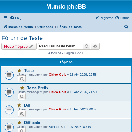
Mundo phpBB
FAQ
Registrar
Entrar
P
Índice do fórum
Utilidades
Fórum de Teste
e
Fórum de Teste
s
Pesquisar
Pesquisa avançad
Novo Tópico
q
4 tópicos • Página
1
de
1
u
Tópicos
i
s
Teste
V
Última mensagem por
Chico Gois
«
16 Abr 2026, 22:58
o
a
c
ê
r
t
Teste Prefix
V
e
Última mensagem por
Chico Gois
«
16 Abr 2026, 21:59
o
m
c
u
ê
m
t
a
Diff
V
e
o
Última mensagem por
Chico Gois
«
11 Fev 2026, 00:26
o
m
u
c
u
m
ê
m
a
t
a
i
Diff teste
V
e
o
s
Última mensagem por
Surtado
«
11 Fev 2026, 00:10
o
m
u
p
c
u
m
o