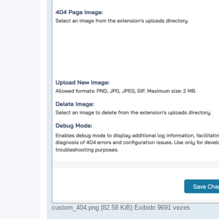
a
p
o
s
t
a
g
e
m
custom_404.png (82.58 KiB) Exibido 9691 vezes