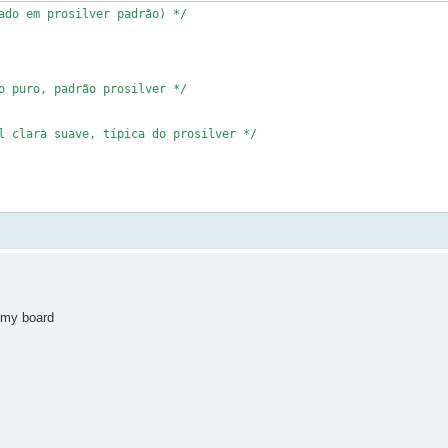
ado em prosilver padrão) */

o puro, padrão prosilver */

l clara suave, típica do prosilver */

n my board