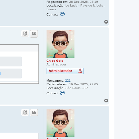
Registrado em:
26 Dez 2025, 03:19
Localização:
Le Lude - Pays de la Loire,
France
C
Contact:
o
n
V
t
o
a
l
t
t
o
a
F
r
r
e
a
d
o
R
t
i
o
Chico Gois
m
Administrador
p
b
e
o
r
t
Mensagens:
221
Registrado em:
16 Dez 2025, 22:05
Localização:
São Paulo - SP
C
Contact:
o
n
V
t
o
a
l
t
t
o
a
C
h
r
i
a
c
o
o
t
G