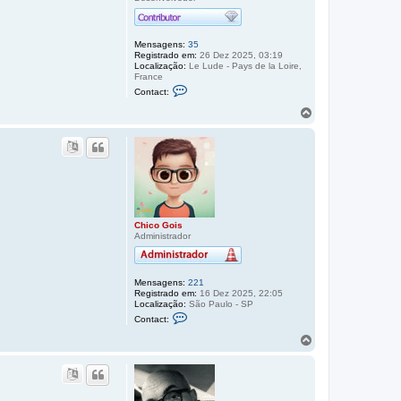
s
o
Mensagens:
35
Registrado em:
26 Dez 2025, 03:19
Localização:
Le Lude - Pays de la Loire,
France
C
Contact:
o
n
V
t
o
a
l
t
t
o
a
F
r
r
e
a
d
o
R
t
i
o
Chico Gois
m
Administrador
p
b
e
o
r
t
Mensagens:
221
Registrado em:
16 Dez 2025, 22:05
Localização:
São Paulo - SP
C
Contact:
o
n
V
t
o
a
l
t
t
o
a
C
h