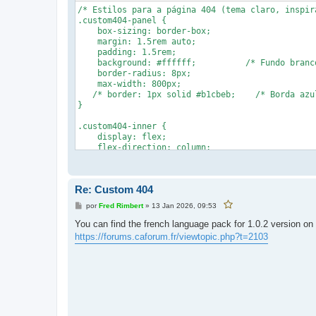
e
a
/* Estilos para a página 404 (tema claro, inspir
r
m
e
.custom404-panel {

s
    box-sizing: border-box;

t
a
    margin: 1.5rem auto;

p
    padding: 1.5rem;

o
s
    background: #ffffff;          /* Fundo branc
t
    border-radius: 8px;

a
g
    max-width: 800px;

e
   /* border: 1px solid #b1cbeb;    /* Borda azu
m
}

.custom404-inner {

    display: flex;

    flex-direction: column;

    align-items: center;

    width: 100%;

    gap: 1rem;

Re: Custom 404
}

M
por
Fred Rimbert
»
13 Jan 2026, 09:53
F
.custom404-image {

e
a
    text-align: center;

v
n
You can find the french language pack for 1.0.2 version o
o
s
    margin: 1rem 0;

r
https://forums.caforum.fr/viewtopic.php?t=2103
a
    width: 100%;

i
g
t
}

e
a
r
m
e
.custom404-image img {

s
    max-width: 50%;

t
a
    height: auto;

p
    border-radius: 8px;

o
s