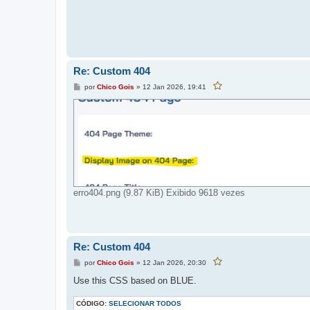
e
u
s
e
t
s
a
p
t
o
a
s
t
p
a
o
g
Re: Custom 404
s
e
m
t
M
por
Chico Gois
»
12 Jan 2026, 19:41
F
a
e
a
g
v
n
o
s
e
r
a
m
i
g
t
e
a
r
m
e
s
t
a
p
o
erro404.png (9.87 KiB) Exibido 9618 vezes
s
t
a
g
e
m
Re: Custom 404
M
por
Chico Gois
»
12 Jan 2026, 20:30
F
e
a
v
n
Use this CSS based on BLUE.
o
s
r
a
i
CÓDIGO:
g
SELECIONAR TODOS
t