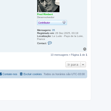
r
i
a
c
o
o
t
G
o
Fred Rimbert
o
Desenvolvedor
p
i
s
o
Mensagens:
35
Registrado em:
26 Dez 2025, 03:19
Localização:
Le Lude - Pays de la Loire,
France
C
Contact:
o
n
V
t
o
a
10 mensagens • Página
1
de
1
l
t
t
o
a
F
Ir para
r
r
e
a
d
o
Contate-nos
Excluir cookies
Todos os horários são
UTC-03:00
R
t
i
o
m
p
b
e
o
r
t