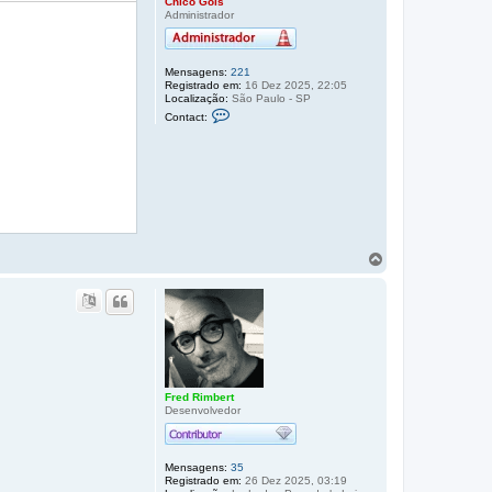
o
Chico Gois
o
Administrador
p
i
s
o
Mensagens:
221
Registrado em:
16 Dez 2025, 22:05
Localização:
São Paulo - SP
C
Contact:
o
n
t
a
t
o
C
h
i
c
o
V
G
o
o
l
i
t
s
a
r
a
o
t
o
Fred Rimbert
Desenvolvedor
p
o
Mensagens:
35
Registrado em:
26 Dez 2025, 03:19