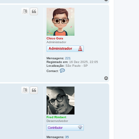
o
l
t
a
r
a
o
t
o
Chico Gois
Administrador
p
o
Mensagens:
221
Registrado em:
16 Dez 2025, 22:05
Localização:
São Paulo - SP
C
Contact:
o
n
V
t
o
a
l
t
t
o
a
C
h
r
i
a
c
o
o
t
G
o
Fred Rimbert
o
Desenvolvedor
p
i
s
o
Mensagens:
35