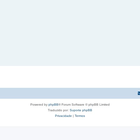
Powered by
phpBB
® Forum Software © phpBB Limited
a 404 */

Traduzido por:
Suporte phpBB
Privacidade
|
Termos