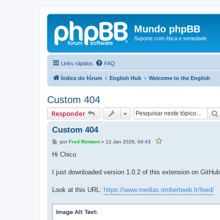
Mundo phpBB
Suporte com ética e seriedade
Links rápidos
FAQ
Índice do fórum
English Hub
Welcome to the English
Custom 404
Responder
Custom 404
M
por
Fred Rimbert
»
12 Jan 2026, 04:43
V
e
o
c
n
Hi Chico
ê
s
f
a
a
g
I just downloaded version 1.0.2 of this extension on GitHu
v
e
o
r
m
i
Look at this URL:
https://www.medias.rimbertweb.fr/feed/
t
o
u
e
s
t