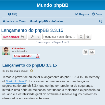
Mundo phpBB
FAQ
Registrar
Entrar
P
Índice do fórum
Mundo phpBB
Anúncios
e
Lançamento do phpBB 3.3.15
s
Pesquisar
Pesquisa
Responder
q
1 mensagem • Página
1
de
1
u
Chico Gois
i
Administrador
s
a
Lançamento do phpBB 3.3.15
r
M
05 Jan 2026, 22:23
F
e
a
v
n
Temos o prazer de anunciar o lançamento do phpBB 3.3.15 "In Memory
o
s
r
of
Mark D. Hamill
”. Esta versão é uma versão de manutenção e
a
i
g
segurança do branch 3.3.x que corrige um problema de segurança,
t
e
a
introduz uma série de melhorias destinadas a melhorar a experiência do
r
m
e
usuário e a estabilidade geral do software e resolve alguns problemas
s
t
observados em versões anteriores.
a
p
o