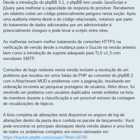
Desde a introdução do phpBB 3.1, o phpBB tem usado JavaScript e
s
t
jQuery para melhorar a capacidade de resposta do prosilver. Recebemos
a
g
um relatório sobre um código potencialmente perigoso nesta seção. Após
e
m
uma auditoria interna deste e do código relacionado, notamos que parte
do tratamento de dados adicionados por um administrador é
potencialmente inseguro e pode levar a scripts entre sites.
As melhorias incluem melhor tratamento de conexões HTTPS na
verificação de versão desde a mudança para o Guzzle na versão anterior,
bem como a introdução de suporte adequado para TLS v1.3 com
servidores SMTP.
Correções de bugs notáveis nesta versão incluem a resolução de um
problema que resultou em erros fatais do PHP ao converter do phpBB 2
com o Attachment MOD e problemas com a paginação, resultando em
ordenação incorreta ao pesquisar postagens de usuários. Além disso, foi
resolvido um problema com usuários duplicados sendo exibidos na lista
de membros durante a classificação e um possível estouro da contagem
de visualizações de tópicos.
A lista completa de alterações está disponível no arquivo de log de
alterações dentro da pasta docs contida no pacote de lançamento. Você
pode encontrar os principais destaques desta versão abaixo e uma lista
de todos os problemas corrigidos em nosso rastreador em
https://tracker.phpbb.com/issues/?filter=16790