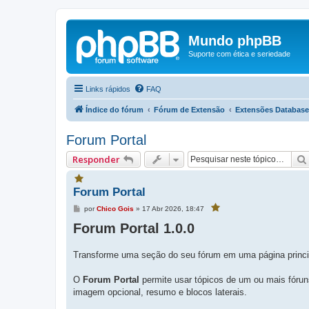
Mundo phpBB
Suporte com ética e seriedade
Links rápidos
FAQ
Índice do fórum
Fórum de Extensão
Extensões Database
Forum Portal
Responder
V
Forum Portal
o
c
M
por
Chico Gois
»
17 Abr 2026, 18:47
V
ê
e
o
f
c
Forum Portal 1.0.0
n
a
ê
s
f
v
a
a
g
o
v
Transforme uma seção do seu fórum em uma página principal 
e
o
r
r
m
i
i
O
Forum Portal
permite usar tópicos de um ou mais fórun
t
t
o
o
imagem opcional, resumo e blocos laterais.
u
u
e
s
e