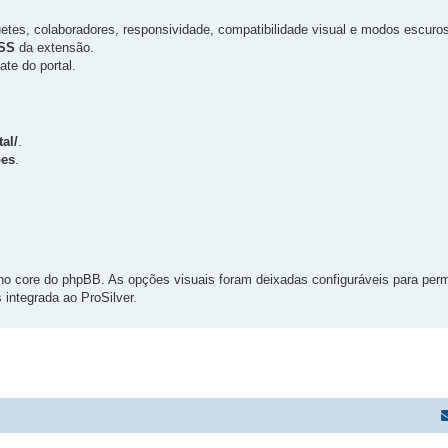
uetes, colaboradores, responsividade, compatibilidade visual e modos escuro
SS
da extensão.
te do portal.
al/
.
ões
.
no core do phpBB. As opções visuais foram deixadas configuráveis para permi
 integrada ao ProSilver.