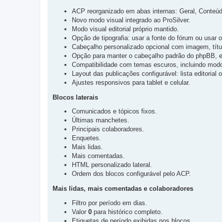
ACP reorganizado em abas internas: Geral, Conteúd
Novo modo visual integrado ao ProSilver.
Modo visual editorial próprio mantido.
Opção de tipografia: usar a fonte do fórum ou usar o
Cabeçalho personalizado opcional com imagem, título
Opção para manter o cabeçalho padrão do phpBB, exi
Compatibilidade com temas escuros, incluindo modo f
Layout das publicações configurável: lista editorial
Ajustes responsivos para tablet e celular.
Blocos laterais
Comunicados e tópicos fixos.
Últimas manchetes.
Principais colaboradores.
Enquetes.
Mais lidas.
Mais comentadas.
HTML personalizado lateral.
Ordem dos blocos configurável pelo ACP.
Mais lidas, mais comentadas e colaboradores
Filtro por período em dias.
Valor
0
para histórico completo.
Etiquetas de período exibidas nos blocos.