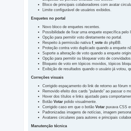
Bloco de principais colaboradores com avatar circula
Limite configurável de usuários exibidos.
Enquetes no portal
Novo bloco de enquetes recentes.
Possibilidade de fixar uma enquete específica pelo 
Opção para permitir voto diretamente no portal.
Respeito à permissão nativa
f_vote
do phpBB.
Proteção contra voto duplicado quando a enquete nã
Suporte a alteração de voto quando a enquete origin
Opção para permitir ou bloquear voto de convidados 
Bloqueio de voto em tópicos movidos, tópicos bloq
Exibição de resultados quando o usuário já votou, 
Correções visuais
Corrigido espaçamento do link de retorno ao fórum no
Removido efeito dos cards “pulando” ao passar o m
Hover dos títulos e links ajustado para comportame
Botão
Votar
polido visualmente.
Corrigido caso em que o botão
Votar
puxava CSS es
Padronizadas imagens de notícias, imagem personal
Avatares circulares para autores e principais colabo
Manutenção técnica