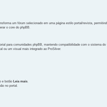
sforma um fórum selecionado em uma página estilo portal/revista, permitind
terar o core do phpBB.
ditorial para comunidades phpBB, mantendo compatibilidade com o sistema do 
tal ou um visual mais integrado ao ProSilver.
mo e botão
Leia mais
.
ão no portal.