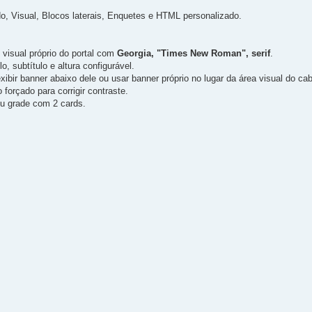
o, Visual, Blocos laterais, Enquetes e HTML personalizado.
 visual próprio do portal com
Georgia, "Times New Roman", serif
.
, subtítulo e altura configurável.
bir banner abaixo dele ou usar banner próprio no lugar da área visual do ca
orçado para corrigir contraste.
 ou grade com 2 cards.