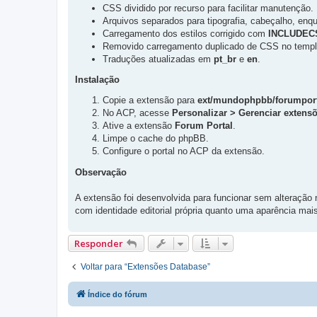
CSS dividido por recurso para facilitar manutenção.
Arquivos separados para tipografia, cabeçalho, enq
Carregamento dos estilos corrigido com
INCLUDEC
Removido carregamento duplicado de CSS no templa
Traduções atualizadas em
pt_br
e
en
.
Instalação
Copie a extensão para
ext/mundophpbb/forumport
No ACP, acesse
Personalizar > Gerenciar extens
Ative a extensão
Forum Portal
.
Limpe o cache do phpBB.
Configure o portal no ACP da extensão.
Observação
A extensão foi desenvolvida para funcionar sem alteração 
com identidade editorial própria quanto uma aparência mais
Responder
Voltar para “Extensões Database”
Índice do fórum