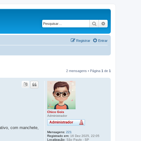
Pesquisar
Pesquisa avança
Registrar
Entrar
2 mensagens • Página
1
de
1
Chico Gois
Administrador
rativo, com manchete,
Mensagens:
221
Registrado em:
16 Dez 2025, 22:05
Localização:
São Paulo - SP