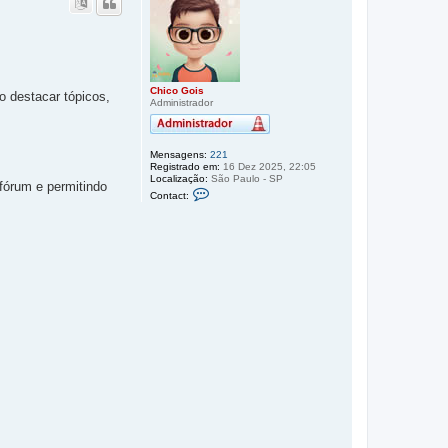
t
a
r
a
o
t
o
Chico Gois
o destacar tópicos,
Administrador
p
o
Mensagens:
221
Registrado em:
16 Dez 2025, 22:05
Localização:
São Paulo - SP
fórum e permitindo
C
Contact:
o
n
t
a
t
o
C
h
i
c
o
G
o
i
s