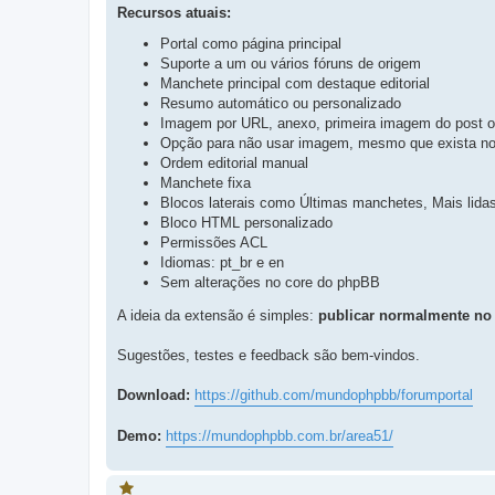
t
Recursos atuais:
s
a
t
p
o
Portal como página principal
a
s
p
Suporte a um ou vários fóruns de origem
t
a
o
Manchete principal com destaque editorial
g
s
e
Resumo automático ou personalizado
t
m
Imagem por URL, anexo, primeira imagem do post 
a
g
Opção para não usar imagem, mesmo que exista no
e
Ordem editorial manual
m
Manchete fixa
Blocos laterais como Últimas manchetes, Mais lid
Bloco HTML personalizado
Permissões ACL
Idiomas: pt_br e en
Sem alterações no core do phpBB
A ideia da extensão é simples:
publicar normalmente no 
Sugestões, testes e feedback são bem-vindos.
Download:
https://github.com/mundophpbb/forumportal
Demo:
https://mundophpbb.com.br/area51/
V