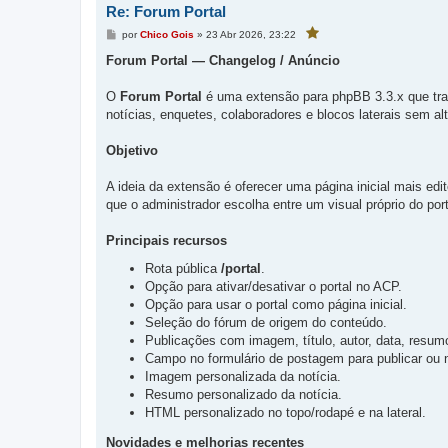
Re: Forum Portal
o
c
M
por
Chico Gois
»
23 Abr 2026, 23:22
V
ê
e
o
f
c
n
Forum Portal — Changelog / Anúncio
ê
a
s
f
a
v
a
g
O
Forum Portal
é uma extensão para phpBB 3.3.x que tran
v
o
e
o
r
notícias, enquetes, colaboradores e blocos laterais sem al
r
m
i
i
t
t
o
Objetivo
o
u
e
u
s
e
A ideia da extensão é oferecer uma página inicial mais e
t
s
a
que o administrador escolha entre um visual próprio do por
p
t
o
a
s
t
p
Principais recursos
a
o
g
s
e
Rota pública
/portal
.
m
t
Opção para ativar/desativar o portal no ACP.
a
Opção para usar o portal como página inicial.
g
Seleção do fórum de origem do conteúdo.
e
m
Publicações com imagem, título, autor, data, resu
Campo no formulário de postagem para publicar ou n
Imagem personalizada da notícia.
Resumo personalizado da notícia.
HTML personalizado no topo/rodapé e na lateral.
Novidades e melhorias recentes