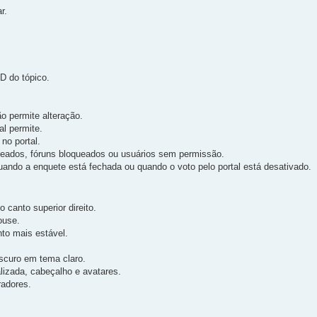
r.
ID do tópico.
o permite alteração.
al permite.
no portal.
ueados, fóruns bloqueados ou usuários sem permissão.
quando a enquete está fechada ou quando o voto pelo portal está desativado.
 canto superior direito.
ouse.
nto mais estável.
curo em tema claro.
izada, cabeçalho e avatares.
radores.