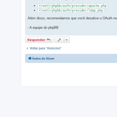
t
a
{root}/phpbb/auth/provider/apache.php
g
e
{root}/phpbb/auth/provider/ldap.php
m
Além disso, recomendamos que você desative o OAuth no A
- A equipe do phpBB
Responder
Voltar para “Anúncios”
Índice do fórum