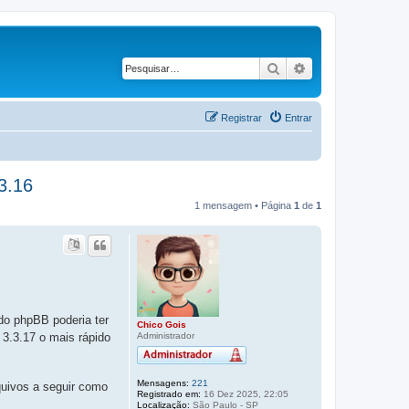
Pesquisar
Pesquisa avança
Registrar
Entrar
3.16
1 mensagem • Página
1
de
1
do phpBB poderia ter
Chico Gois
Administrador
 3.3.17 o mais rápido
Mensagens:
221
quivos a seguir como
Registrado em:
16 Dez 2025, 22:05
Localização:
São Paulo - SP