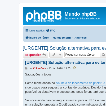
Mundo phpBB
Suporte com ética e seriedade
Links rápidos
FAQ
Índice do fórum
Mundo phpBB
Anúncios
[URGENTE] Solução alternativa para ev
Responder
[URGENTE] Solução alternativa para evitar
M
por
Chico Gois
»
13 Jun 2026, 13:35
F
e
a
v
n
Saudações a todos,
o
s
r
a
i
g
Como mencionado no
Anúncio de lançamento do phpBB 3.
t
e
a
sido usado para sequestrar contas de usuários. Devido à 
r
m
e
possível ou desativem o acesso aos seus fóruns até que c
s
t
a
p
Se você ainda não conseguir atualizar para a 3.3.17 e nã
o
uma solução temporária ({root} usado como indicador do dir
s