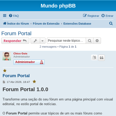
Mundo phpBB
FAQ
Registrar
Entrar
P
Índice do fórum
Fórum de Extensão
Extensões Database
e
Forum Portal
s
Pesquisar
Pesquisa
Responder
q
2 mensagens • Página
1
de
1
u
Chico Gois
i
Administrador
s
a
V
r
Forum Portal
o
c
M
17 Abr 2026, 18:47
V
ê
e
o
f
c
Forum Portal 1.0.0
n
a
ê
s
f
v
a
a
g
o
v
Transforme uma seção do seu fórum em uma página principal com visual
e
o
r
r
editorial, no estilo portal de notícias.
m
i
i
t
t
o
o
O
Forum Portal
permite usar tópicos de um ou mais fóruns como
u
u