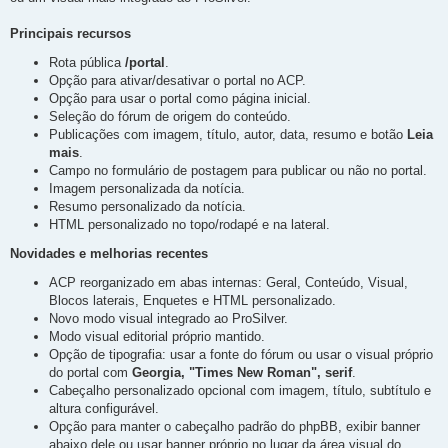
t
a
g
Principais recursos
e
m
Rota pública
/portal
.
Opção para ativar/desativar o portal no ACP.
Opção para usar o portal como página inicial.
Seleção do fórum de origem do conteúdo.
Publicações com imagem, título, autor, data, resumo e botão
Leia
mais
.
Campo no formulário de postagem para publicar ou não no portal.
Imagem personalizada da notícia.
Resumo personalizado da notícia.
HTML personalizado no topo/rodapé e na lateral.
Novidades e melhorias recentes
ACP reorganizado em abas internas: Geral, Conteúdo, Visual,
Blocos laterais, Enquetes e HTML personalizado.
Novo modo visual integrado ao ProSilver.
Modo visual editorial próprio mantido.
Opção de tipografia: usar a fonte do fórum ou usar o visual próprio
do portal com
Georgia, "Times New Roman", serif
.
Cabeçalho personalizado opcional com imagem, título, subtítulo e
altura configurável.
Opção para manter o cabeçalho padrão do phpBB, exibir banner
abaixo dele ou usar banner próprio no lugar da área visual do