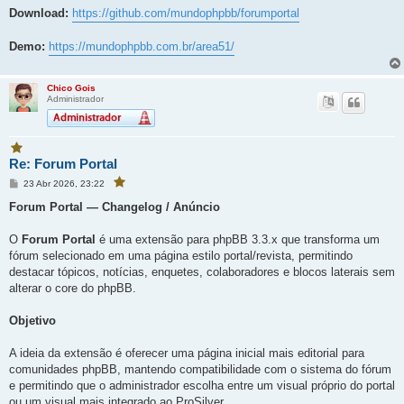
Download:
https://github.com/mundophpbb/forumportal
Demo:
https://mundophpbb.com.br/area51/
Chico Gois
Administrador
V
Re: Forum Portal
o
c
M
23 Abr 2026, 23:22
V
ê
e
o
f
c
n
Forum Portal — Changelog / Anúncio
ê
a
s
f
a
v
a
g
O
Forum Portal
é uma extensão para phpBB 3.3.x que transforma um
v
o
e
o
r
fórum selecionado em uma página estilo portal/revista, permitindo
r
m
i
i
destacar tópicos, notícias, enquetes, colaboradores e blocos laterais sem
t
t
o
alterar o core do phpBB.
o
u
e
u
s
e
Objetivo
t
s
a
p
t
o
A ideia da extensão é oferecer uma página inicial mais editorial para
a
s
t
p
comunidades phpBB, mantendo compatibilidade com o sistema do fórum
a
o
g
e permitindo que o administrador escolha entre um visual próprio do portal
s
e
ou um visual mais integrado ao ProSilver.
m