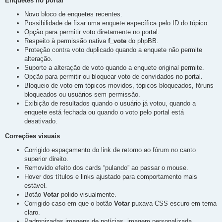
Enquetes no portal
Novo bloco de enquetes recentes.
Possibilidade de fixar uma enquete específica pelo ID do tópico.
Opção para permitir voto diretamente no portal.
Respeito à permissão nativa
f_vote
do phpBB.
Proteção contra voto duplicado quando a enquete não permite
alteração.
Suporte a alteração de voto quando a enquete original permite.
Opção para permitir ou bloquear voto de convidados no portal.
Bloqueio de voto em tópicos movidos, tópicos bloqueados, fóruns
bloqueados ou usuários sem permissão.
Exibição de resultados quando o usuário já votou, quando a
enquete está fechada ou quando o voto pelo portal está
desativado.
Correções visuais
Corrigido espaçamento do link de retorno ao fórum no canto
superior direito.
Removido efeito dos cards “pulando” ao passar o mouse.
Hover dos títulos e links ajustado para comportamento mais
estável.
Botão
Votar
polido visualmente.
Corrigido caso em que o botão
Votar
puxava CSS escuro em tema
claro.
Padronizadas imagens de notícias, imagem personalizada,