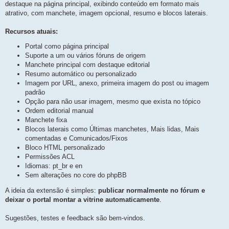
e
destaque na página principal, exibindo conteúdo em formato mais
s
e
t
atrativo, com manchete, imagem opcional, resumo e blocos laterais.
s
a
t
p
o
a
Recursos atuais:
s
p
t
a
o
Portal como página principal
g
s
e
Suporte a um ou vários fóruns de origem
t
m
Manchete principal com destaque editorial
a
g
Resumo automático ou personalizado
e
Imagem por URL, anexo, primeira imagem do post ou imagem
m
padrão
Opção para não usar imagem, mesmo que exista no tópico
Ordem editorial manual
Manchete fixa
Blocos laterais como Últimas manchetes, Mais lidas, Mais
comentadas e Comunicados/Fixos
Bloco HTML personalizado
Permissões ACL
Idiomas: pt_br e en
Sem alterações no core do phpBB
A ideia da extensão é simples:
publicar normalmente no fórum e
deixar o portal montar a vitrine automaticamente
.
Sugestões, testes e feedback são bem-vindos.