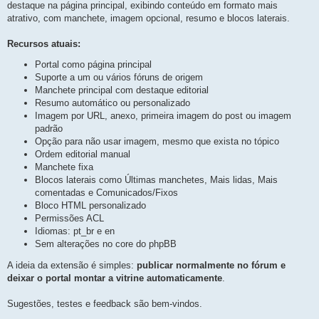
e
destaque na página principal, exibindo conteúdo em formato mais
s
e
t
atrativo, com manchete, imagem opcional, resumo e blocos laterais.
s
a
t
p
o
a
Recursos atuais:
s
p
t
a
o
Portal como página principal
g
s
e
Suporte a um ou vários fóruns de origem
t
m
Manchete principal com destaque editorial
a
g
Resumo automático ou personalizado
e
Imagem por URL, anexo, primeira imagem do post ou imagem
m
padrão
Opção para não usar imagem, mesmo que exista no tópico
Ordem editorial manual
Manchete fixa
Blocos laterais como Últimas manchetes, Mais lidas, Mais
comentadas e Comunicados/Fixos
Bloco HTML personalizado
Permissões ACL
Idiomas: pt_br e en
Sem alterações no core do phpBB
A ideia da extensão é simples:
publicar normalmente no fórum e
deixar o portal montar a vitrine automaticamente
.
Sugestões, testes e feedback são bem-vindos.