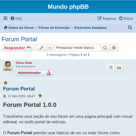
Mundo phpBB
FAQ
Registrar
Entrar
P
Índice do fórum
Fórum de Extensão
Extensões Database
e
Forum Portal
s
Pesquisar
Pesquisa
Responder
q
2 mensagens • Página
1
de
1
u
Chico Gois
i
Administrador
s
a
V
r
Forum Portal
o
c
M
17 Abr 2026, 18:47
V
ê
e
o
f
c
Forum Portal 1.0.0
n
a
ê
s
f
v
a
a
g
o
v
Transforme uma seção do seu fórum em uma página principal com visual
e
o
r
r
editorial, no estilo portal de notícias.
m
i
i
t
t
o
o
O
Forum Portal
permite usar tópicos de um ou mais fóruns como
u
u