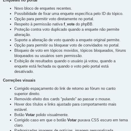
Enquetes no portal
Novo bloco de enquetes recentes.
Possibilidade de fixar uma enquete específica pelo ID do tópico.
Opção para permitir voto diretamente no portal.
Respeito à permissão nativa
f_vote
do phpBB.
Proteção contra voto duplicado quando a enquete não permite
alteração.
Suporte a alteração de voto quando a enquete original permite.
Opção para permitir ou bloquear voto de convidados no portal.
Bloqueio de voto em tópicos movidos, tópicos bloqueados, fóruns
bloqueados ou usuários sem permissão.
Exibição de resultados quando o usuário já votou, quando a
enquete está fechada ou quando o voto pelo portal está
desativado.
Correções visuais
Corrigido espaçamento do link de retorno ao fórum no canto
superior direito.
Removido efeito dos cards “pulando” ao passar o mouse.
Hover dos títulos e links ajustado para comportamento mais
estável.
Botão
Votar
polido visualmente.
Corrigido caso em que o botão
Votar
puxava CSS escuro em tema
claro.
Padronizadas imagens de notícias, imagem personalizada,