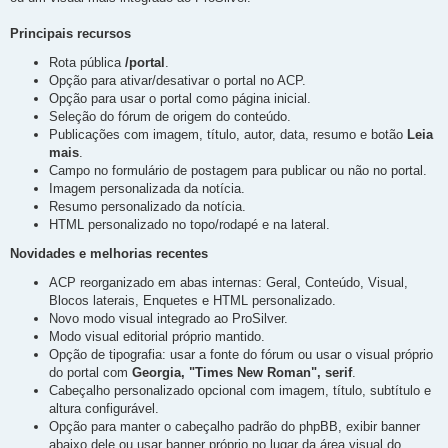
t
a
g
Principais recursos
e
m
Rota pública
/portal
.
Opção para ativar/desativar o portal no ACP.
Opção para usar o portal como página inicial.
Seleção do fórum de origem do conteúdo.
Publicações com imagem, título, autor, data, resumo e botão
Leia
mais
.
Campo no formulário de postagem para publicar ou não no portal.
Imagem personalizada da notícia.
Resumo personalizado da notícia.
HTML personalizado no topo/rodapé e na lateral.
Novidades e melhorias recentes
ACP reorganizado em abas internas: Geral, Conteúdo, Visual,
Blocos laterais, Enquetes e HTML personalizado.
Novo modo visual integrado ao ProSilver.
Modo visual editorial próprio mantido.
Opção de tipografia: usar a fonte do fórum ou usar o visual próprio
do portal com
Georgia, "Times New Roman", serif
.
Cabeçalho personalizado opcional com imagem, título, subtítulo e
altura configurável.
Opção para manter o cabeçalho padrão do phpBB, exibir banner
abaixo dele ou usar banner próprio no lugar da área visual do