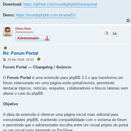
Download:
https://github.com/mundophpbb/forumportal
Demo:
https://mundophpbb.com.br/area51/
Chico Gois
Administrador
V
Re: Forum Portal
o
c
M
23 Abr 2026, 23:22
V
ê
e
o
f
c
n
Forum Portal — Changelog / Anúncio
ê
a
s
f
a
v
a
g
O
Forum Portal
é uma extensão para phpBB 3.3.x que transforma um
v
o
e
o
r
fórum selecionado em uma página estilo portal/revista, permitindo
r
m
i
i
destacar tópicos, notícias, enquetes, colaboradores e blocos laterais sem
t
t
o
alterar o core do phpBB.
o
u
e
u
s
e
Objetivo
t
s
a
p
t
o
A ideia da extensão é oferecer uma página inicial mais editorial para
a
s
t
p
comunidades phpBB, mantendo compatibilidade com o sistema do fórum
a
o
g
e permitindo que o administrador escolha entre um visual próprio do portal
s
e
ou um visual mais integrado ao ProSilver.
m