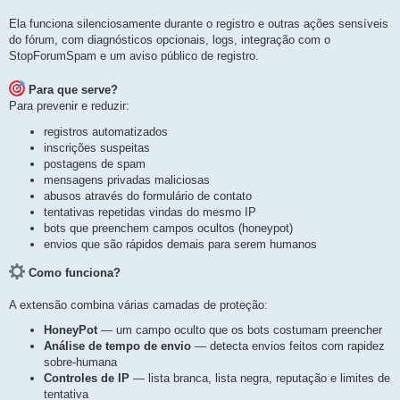
o
u
u
e
Ela funciona silenciosamente durante o registro e outras ações sensíveis
s
e
t
do fórum, com diagnósticos opcionais, logs, integração com o
s
a
t
p
StopForumSpam e um aviso público de registro.
o
a
s
p
t
a
Para que serve?
o
g
s
Para prevenir e reduzir:
e
t
m
a
registros automatizados
g
inscrições suspeitas
e
postagens de spam
m
mensagens privadas maliciosas
abusos através do formulário de contato
tentativas repetidas vindas do mesmo IP
bots que preenchem campos ocultos (honeypot)
envios que são rápidos demais para serem humanos
Como funciona?
A extensão combina várias camadas de proteção:
HoneyPot
— um campo oculto que os bots costumam preencher
Análise de tempo de envio
— detecta envios feitos com rapidez
sobre-humana
Controles de IP
— lista branca, lista negra, reputação e limites de
tentativa