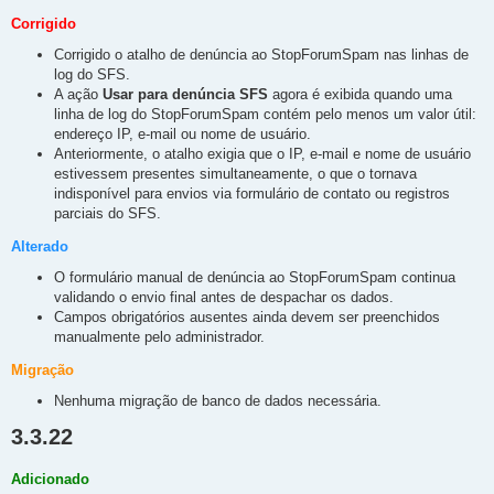
o
s
Corrigido
t
a
Corrigido o atalho de denúncia ao StopForumSpam nas linhas de
g
e
log do SFS.
m
A ação
Usar para denúncia SFS
agora é exibida quando uma
linha de log do StopForumSpam contém pelo menos um valor útil:
endereço IP, e-mail ou nome de usuário.
Anteriormente, o atalho exigia que o IP, e-mail e nome de usuário
estivessem presentes simultaneamente, o que o tornava
indisponível para envios via formulário de contato ou registros
parciais do SFS.
Alterado
O formulário manual de denúncia ao StopForumSpam continua
validando o envio final antes de despachar os dados.
Campos obrigatórios ausentes ainda devem ser preenchidos
manualmente pelo administrador.
Migração
Nenhuma migração de banco de dados necessária.
3.3.22
Adicionado