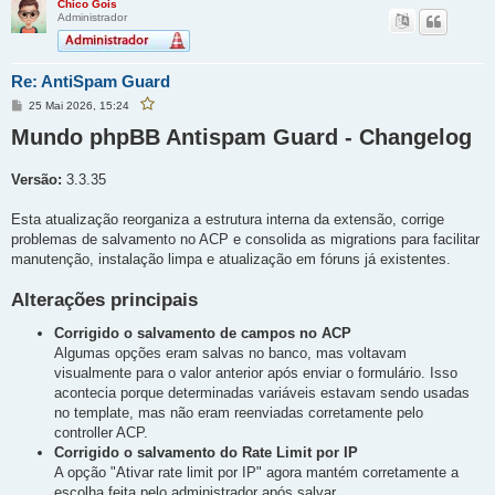
Chico Gois
Administrador
Re: AntiSpam Guard
M
25 Mai 2026, 15:24
F
e
a
v
Mundo phpBB Antispam Guard - Changelog
n
o
s
r
a
i
g
t
Versão:
3.3.35
e
a
r
m
e
Esta atualização reorganiza a estrutura interna da extensão, corrige
s
t
problemas de salvamento no ACP e consolida as migrations para facilitar
a
p
manutenção, instalação limpa e atualização em fóruns já existentes.
o
s
t
a
Alterações principais
g
e
m
Corrigido o salvamento de campos no ACP
Algumas opções eram salvas no banco, mas voltavam
visualmente para o valor anterior após enviar o formulário. Isso
acontecia porque determinadas variáveis estavam sendo usadas
no template, mas não eram reenviadas corretamente pelo
controller ACP.
Corrigido o salvamento do Rate Limit por IP
A opção "Ativar rate limit por IP" agora mantém corretamente a
escolha feita pelo administrador após salvar.