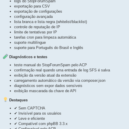
logs do StopForumSpam
exportação para CSV
exportação de configurações
configuração avançada
lista branca e lista negra (whitelist/blacklist)
controle de reputação de IP
limite de tentativas por IP
tarefas cron para limpeza automática
suporte multilíngue
suporte para Português do Brasil e Inglês
Diagnósticos e testes
teste manual do StopForumSpam pelo ACP
confirmação real quando uma entrada de log SFS é salva
exibição da versão atual da extensão
carregamento automático da versão via composer.json
diagnósticos sem expor dados sensíveis
exibição mascarada da chave de API
Destaques
✔ Sem CAPTCHA
✔ Invisível para os usuários
✔ Leve e eficiente
✔ Compatível com phpBB 3.3.x
✔ Configurável pelo ACP