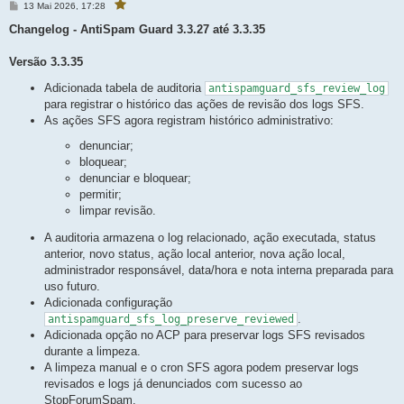
M
13 Mai 2026, 17:28
V
ê
e
o
f
c
n
Changelog - AntiSpam Guard 3.3.27 até 3.3.35
ê
a
s
f
a
v
a
g
Versão 3.3.35
v
o
e
o
r
r
m
Adicionada tabela de auditoria
antispamguard_sfs_review_log
i
i
t
t
para registrar o histórico das ações de revisão dos logs SFS.
o
o
u
As ações SFS agora registram histórico administrativo:
e
u
s
e
t
denunciar;
s
a
bloquear;
p
t
o
denunciar e bloquear;
a
s
t
p
permitir;
a
o
g
limpar revisão.
s
e
m
t
A auditoria armazena o log relacionado, ação executada, status
a
anterior, novo status, ação local anterior, nova ação local,
g
e
administrador responsável, data/hora e nota interna preparada para
m
uso futuro.
Adicionada configuração
.
antispamguard_sfs_log_preserve_reviewed
Adicionada opção no ACP para preservar logs SFS revisados
durante a limpeza.
A limpeza manual e o cron SFS agora podem preservar logs
revisados e logs já denunciados com sucesso ao
StopForumSpam.