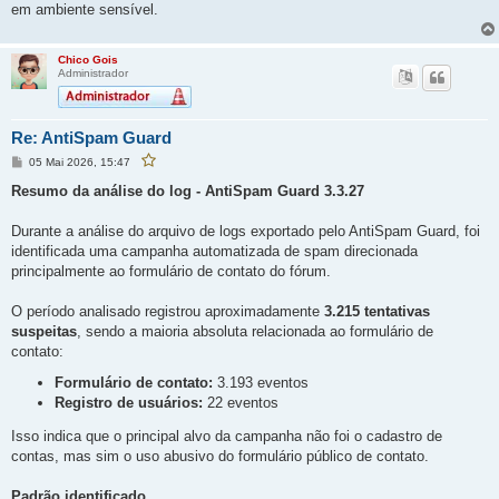
em ambiente sensível.
Chico Gois
Administrador
Re: AntiSpam Guard
M
05 Mai 2026, 15:47
F
e
a
v
n
Resumo da análise do log - AntiSpam Guard 3.3.27
o
s
r
a
i
g
Durante a análise do arquivo de logs exportado pelo AntiSpam Guard, foi
t
e
a
identificada uma campanha automatizada de spam direcionada
r
m
e
principalmente ao formulário de contato do fórum.
s
t
a
p
O período analisado registrou aproximadamente
3.215 tentativas
o
suspeitas
, sendo a maioria absoluta relacionada ao formulário de
s
t
contato:
a
g
e
Formulário de contato:
3.193 eventos
m
Registro de usuários:
22 eventos
Isso indica que o principal alvo da campanha não foi o cadastro de
contas, mas sim o uso abusivo do formulário público de contato.
Padrão identificado