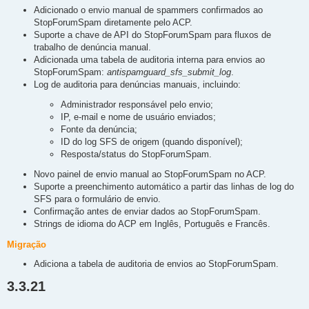
Adicionado o envio manual de spammers confirmados ao
StopForumSpam diretamente pelo ACP.
Suporte a chave de API do StopForumSpam para fluxos de
trabalho de denúncia manual.
Adicionada uma tabela de auditoria interna para envios ao
StopForumSpam:
antispamguard_sfs_submit_log
.
Log de auditoria para denúncias manuais, incluindo:
Administrador responsável pelo envio;
IP, e-mail e nome de usuário enviados;
Fonte da denúncia;
ID do log SFS de origem (quando disponível);
Resposta/status do StopForumSpam.
Novo painel de envio manual ao StopForumSpam no ACP.
Suporte a preenchimento automático a partir das linhas de log do
SFS para o formulário de envio.
Confirmação antes de enviar dados ao StopForumSpam.
Strings de idioma do ACP em Inglês, Português e Francês.
Migração
Adiciona a tabela de auditoria de envios ao StopForumSpam.
3.3.21