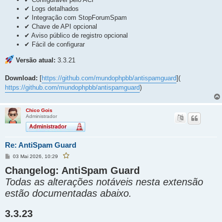
✔ Logs detalhados
✔ Integração com StopForumSpam
✔ Chave de API opcional
✔ Aviso público de registro opcional
✔ Fácil de configurar
Versão atual:
3.3.21
Download:
[
https://github.com/mundophpbb/antispamguard
](
https://github.com/mundophpbb/antispamguard
)
Chico Gois
Administrador
Re: AntiSpam Guard
M
03 Mai 2026, 10:29
F
e
a
v
Changelog: AntiSpam Guard
n
o
s
r
Todas as alterações notáveis nesta extensão
a
i
g
t
estão documentadas abaixo.
e
a
r
m
e
s
3.3.23
t
a
p