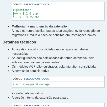
CÓDIGO:
SELECIONAR TODOS
migrations/

├── v_0_1_0.php

└── v_3_3_35.php
Melhoria na manutenção da extensão
A nova estrutura facilita futuras atualizações, evita repetição de
migrations e reduz o risco de conflitos em instalações novas.
Detalhes técnicos
A migration inicial consolidada cria ou repara as tabelas
necessárias.
As configurações são adicionadas de forma defensiva, sem
sobrescrever valores já existentes.
Os módulos ACP são registrados pela migration consolidada.
A permissão administrativa
CÓDIGO:
SELECIONAR TODOS
a_antispamguard_manage
é criada pela migration.
A versão interna da extensão passa para
CÓDIGO:
SELECIONAR TODOS