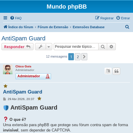
Mundo phpBB
FAQ
Registrar
Entrar
P
Índice do fórum
Fórum de Extensão
Extensões Database
e
AntiSpam Guard
s
Pesquisar
Pesquisa
Responder
q
u
1
2
Próximo
12 mensagens
i
Chico Gois
s
Administrador
a
r
V
AntiSpam Guard
o
c
M
29 Abr 2026, 20:37
V
ê
e
o
f
c
n
AntiSpam Guard
a
ê
s
f
v
a
a
g
o
v
O que é?
e
o
r
r
m
Uma extensão para phpBB que protege seu fórum contra spam de forma
i
i
t
t
invisível
, sem depender de CAPTCHA.
o