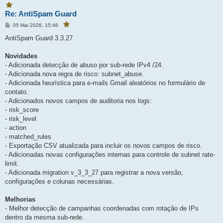
V
Re: AntiSpam Guard
o
c
M
05 Mai 2026, 15:46
V
ê
e
o
f
c
n
AntiSpam Guard 3.3.27
ê
a
s
f
a
v
a
g
Novidades
v
o
e
o
r
- Adicionada detecção de abuso por sub-rede IPv4 /24.
r
m
i
i
- Adicionada nova regra de risco: subnet_abuse.
t
t
o
- Adicionada heurística para e-mails Gmail aleatórios no formulário de
o
u
e
contato.
u
s
e
- Adicionados novos campos de auditoria nos logs:
t
s
a
- risk_score
p
t
o
- risk_level
a
s
t
p
- action
a
o
g
- matched_rules
s
e
- Exportação CSV atualizada para incluir os novos campos de risco.
m
t
- Adicionadas novas configurações internas para controle de subnet rate-
a
g
limit.
e
- Adicionada migration v_3_3_27 para registrar a nova versão,
m
configurações e colunas necessárias.
Melhorias
- Melhor detecção de campanhas coordenadas com rotação de IPs
dentro da mesma sub-rede.