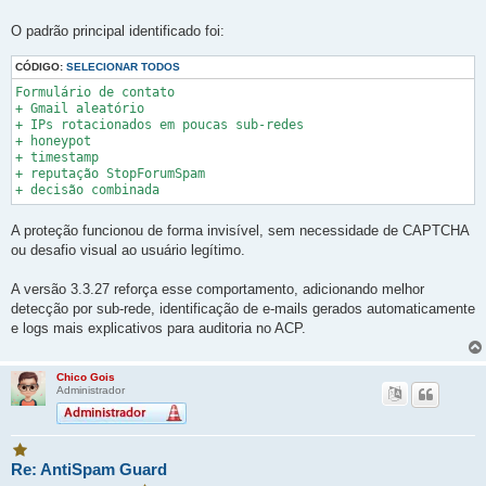
O padrão principal identificado foi:
CÓDIGO:
SELECIONAR TODOS
Formulário de contato

+ Gmail aleatório

+ IPs rotacionados em poucas sub-redes

+ honeypot

+ timestamp

+ reputação StopForumSpam

A proteção funcionou de forma invisível, sem necessidade de CAPTCHA
ou desafio visual ao usuário legítimo.
A versão 3.3.27 reforça esse comportamento, adicionando melhor
detecção por sub-rede, identificação de e-mails gerados automaticamente
e logs mais explicativos para auditoria no ACP.
Chico Gois
Administrador
V
Re: AntiSpam Guard
o
c