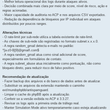
- Melhor leitura operacional dos logs durante ataques ativos.
- Decisão combinada mais clara por meio de score, nível de risco, ação e
regras acionadas.
- Maior capacidade de auditoria no ACP e nos arquivos CSV exportados.
- Redução da dependência de bloqueios por IP individual em ataques
distribuídos por poucos ranges.
Alterações técnicas
- O rate-limit por sub-rede utiliza a tabela existente de rate-limit.
- As chaves de sub-rede são registradas no formato subnet:x.x.x.0.
- A regra random_gmail detecta e-mails no padrão:
^[a-z0-9]{9}@gmail\.com$
- A regra random_gmail atua como sinal adicional de score,
especialmente em formulários de contato.
- A regra subnet_abuse atua inicialmente como pontuação, não como
bloqueio direto, para reduzir risco de falso positivo.
Recomendação de atualização
- Fazer backup dos arquivos e do banco de dados antes de atualizar.
- Substituir os arquivos da extensão mantendo o caminho
ext/mundophpbb/antispamguard.
- Limpar o cache do phpBB após a atualização.
- Conferir se a versão exibida no ACP é 3.3.27.
- Revisar os logs após a primeira onda de tráfego real.
- Manter Simulation Mode ativo temporariamente caso esteja atualizando