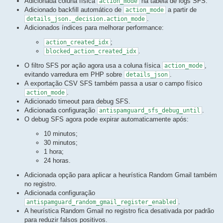
Adicionada coluna física
na tabela de logs SFS.
action_mode
Adicionado backfill automático de
a partir de
action_mode
.
details_json._decision.action_mode
Adicionados índices para melhorar performance:
;
action_created_idx
.
blocked_action_created_idx
O filtro SFS por ação agora usa a coluna física
,
action_mode
evitando varredura em PHP sobre
.
details_json
A exportação CSV SFS também passa a usar o campo físico
.
action_mode
Adicionado timeout para debug SFS.
Adicionada configuração
.
antispamguard_sfs_debug_until
O debug SFS agora pode expirar automaticamente após:
10 minutos;
30 minutos;
1 hora;
24 horas.
Adicionada opção para aplicar a heurística Random Gmail também
no registro.
Adicionada configuração
.
antispamguard_random_gmail_register_enabled
A heurística Random Gmail no registro fica desativada por padrão
para reduzir falsos positivos.