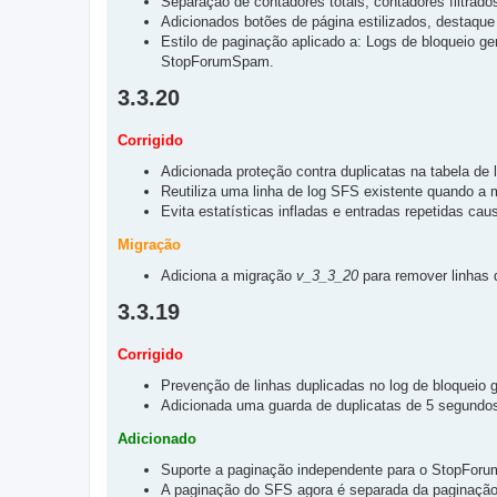
Separação de contadores totais, contadores filtrado
Adicionados botões de página estilizados, destaque d
Estilo de paginação aplicado a: Logs de bloqueio g
StopForumSpam.
3.3.20
Corrigido
Adicionada proteção contra duplicatas na tabela d
Reutiliza uma linha de log SFS existente quando a
Evita estatísticas infladas e entradas repetidas ca
Migração
Adiciona a migração
v_3_3_20
para remover linhas
3.3.19
Corrigido
Prevenção de linhas duplicadas no log de bloqueio
Adicionada uma guarda de duplicatas de 5 segundos 
Adicionado
Suporte a paginação independente para o StopFo
A paginação do SFS agora é separada da paginação 