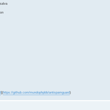
salva
son
d
](
https://github.com/mundophpbb/antispamguard
)