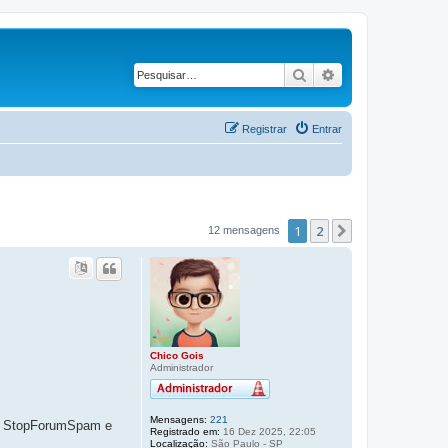
Pesquisar
Pesquisa avança
Registrar
Entrar
1
2
Próximo
12 mensagens
Chico Gois
Administrador
Mensagens:
221
m o StopForumSpam e
Registrado em:
16 Dez 2025, 22:05
Localização:
São Paulo - SP