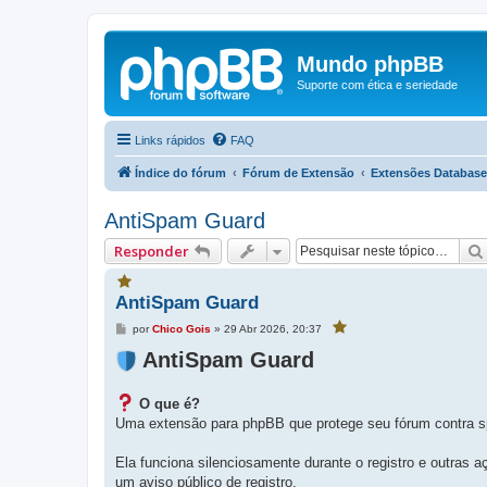
Mundo phpBB
Suporte com ética e seriedade
Links rápidos
FAQ
Índice do fórum
Fórum de Extensão
Extensões Database
AntiSpam Guard
Responder
V
AntiSpam Guard
o
c
M
por
Chico Gois
»
29 Abr 2026, 20:37
V
ê
e
o
f
c
n
AntiSpam Guard
a
ê
s
f
v
a
a
g
o
v
O que é?
e
o
r
r
m
Uma extensão para phpBB que protege seu fórum contra 
i
i
t
t
o
o
Ela funciona silenciosamente durante o registro e outras
u
u
e
um aviso público de registro.
s
e