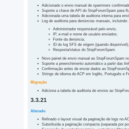
Adicionado o envio manual de spammers confirmad
Suporte a chave de API do StopForumSpam para flu
Adicionada uma tabela de auditoria interna para e
Log de auditoria para denúncias manuais, incluindo:
Administrador responsável pelo envio;
IP, e-mail e nome de usuário enviados;
Fonte da denúncia;
ID do log SFS de origem (quando disponível);
Resposta/status do StopForumSpam.
Novo painel de envio manual ao StopForumSpam n
Suporte a preenchimento automático a partir das lin
Confirmação antes de enviar dados ao StopForum
Strings de idioma do ACP em Inglês, Português e F
Migração
Adiciona a tabela de auditoria de envios ao StopF
3.3.21
Alterado
Refinado o layout visual da paginação de logs no A
Substituída a paginação compacta (separada por po