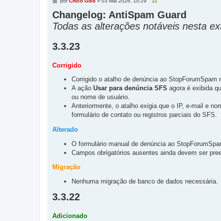
M
por
Chico Gois
»
03 Mai 2026, 10:29
F
e
a
v
Changelog: AntiSpam Guard
n
o
s
r
Todas as alterações notáveis nesta e
a
i
g
t
e
a
r
m
3.3.23
e
s
t
a
Corrigido
p
o
s
Corrigido o atalho de denúncia ao StopForumSpam n
t
a
A ação
Usar para denúncia SFS
agora é exibida q
g
e
ou nome de usuário.
m
Anteriormente, o atalho exigia que o IP, e-mail e n
formulário de contato ou registros parciais do SFS.
Alterado
O formulário manual de denúncia ao StopForumSpam 
Campos obrigatórios ausentes ainda devem ser pre
Migração
Nenhuma migração de banco de dados necessária.
3.3.22
Adicionado