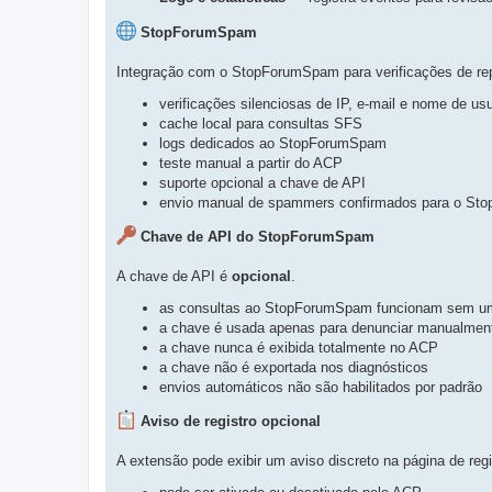
StopForumSpam
Integração com o StopForumSpam para verificações de re
verificações silenciosas de IP, e-mail e nome de usu
cache local para consultas SFS
logs dedicados ao StopForumSpam
teste manual a partir do ACP
suporte opcional a chave de API
envio manual de spammers confirmados para o S
Chave de API do StopForumSpam
A chave de API é
opcional
.
as consultas ao StopForumSpam funcionam sem u
a chave é usada apenas para denunciar manualme
a chave nunca é exibida totalmente no ACP
a chave não é exportada nos diagnósticos
envios automáticos não são habilitados por padrão
Aviso de registro opcional
A extensão pode exibir um aviso discreto na página de regi