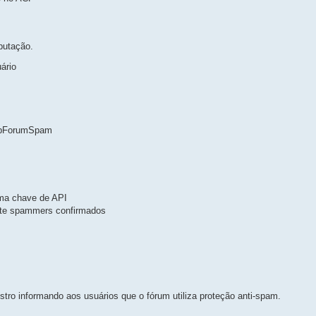
putação.
ário
topForumSpam
ma chave de API
nte spammers confirmados
stro informando aos usuários que o fórum utiliza proteção anti-spam.