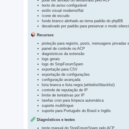
pode ser ativado ou desativado pelo ACP
texto do aviso configurável
estilo visual moderno/flat
ícone de escudo
fundo branco alinhado ao tema padrão do phpBB
desativado por padrão para preservar o modo silenc
Recursos
proteção para registro, posts, mensagens privadas e
painel de controle no ACP
diagnósticos da extensão
logs gerais
logs do StopForumSpam
exportação para CSV
exportação de configurações
configuração avançada
lista branca e lista negra (whitelist/blacklist)
controle de reputação de IP
limite de tentativas por IP
tarefas cron para limpeza automática
suporte multilíngue
suporte para Português do Brasil e Inglês
Diagnósticos e testes
teste manual do StopForumSpam pelo ACP