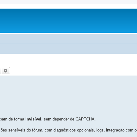
Pesquisar
Pesquisa avançada
spam de forma
invisível
, sem depender de CAPTCHA.
 ações sensíveis do fórum, com diagnósticos opcionais, logs, integração co