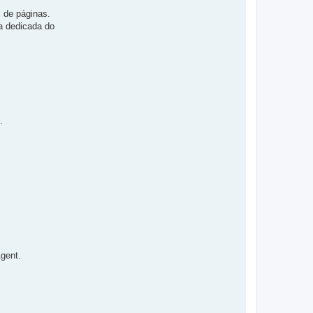
s de páginas.
a dedicada do
.
gent.