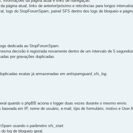
s, informações da página atual e links de navegação.
a página atual, links de anterior/próximo e reticências para longos intervalo
eral, logs do StopForumSpam, painel SFS dentro dos logs de bloqueio e págin
e logs dedicada ao StopForumSpam.
 mesma decisão é registrada novamente dentro de um intervalo de 5 segundos
usadas por gravações duplicadas.
 duplicadas exatas já armazenadas em
antispamguard_sfs_log
.
 geral quando o phpBB aciona o logger duas vezes durante o mesmo envio.
baseada em IP, nome de usuário, e-mail, tipo de formulário, motivo e User A
rumSpam usando o parâmetro
sfs_start
.
do log de bloqueio geral.