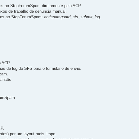
os ao StopForumSpam diretamente pelo ACP.
xos de trabalho de denúncia manual.
nvios ao StopForumSpam:
antispamguard_sfs_submit_log
.
o ACP.
has de log do SFS para o formulário de envio.
Spam.
rancês.
orumSpam.
CP.
ntos) por um layout mais limpo.