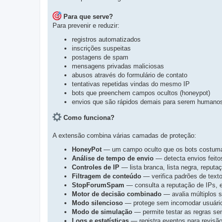
t
s
a
t
p
Para que serve?
o
a
s
Para prevenir e reduzir:
p
t
a
o
g
registros automatizados
s
e
inscrições suspeitas
t
m
a
postagens de spam
g
mensagens privadas maliciosas
e
abusos através do formulário de contato
m
tentativas repetidas vindas do mesmo IP
bots que preenchem campos ocultos (honeypot)
envios que são rápidos demais para serem humano
Como funciona?
A extensão combina várias camadas de proteção:
HoneyPot
— um campo oculto que os bots costum
Análise de tempo de envio
— detecta envios feit
Controles de IP
— lista branca, lista negra, reputaç
Filtragem de conteúdo
— verifica padrões de text
StopForumSpam
— consulta a reputação de IPs, 
Motor de decisão combinado
— avalia múltiplos s
Modo silencioso
— protege sem incomodar usuário
Modo de simulação
— permite testar as regras se
Logs e estatísticas
— registra eventos para revisã