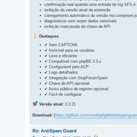
confirmação real quando uma entrada de log SFS é 
exibição da versão atual da extensão
carregamento automático da versão via composer.j
diagnósticos sem expor dados sensíveis
exibição mascarada da chave de API
Destaques
✔ Sem CAPTCHA
✔ Invisível para os usuários
✔ Leve e eficiente
✔ Compatível com phpBB 3.3.x
✔ Configurável pelo ACP
✔ Logs detalhados
✔ Integração com StopForumSpam
✔ Chave de API opcional
✔ Aviso público de registro opcional
✔ Fácil de configurar
Versão atual:
3.3.21
Download:
[
https://github.com/mundophpbb/antispamguar
Re: AntiSpam Guard