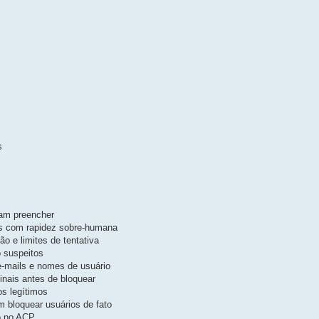
s
am preencher
os com rapidez sobre-humana
ão e limites de tentativa
o suspeitos
e-mails e nomes de usuário
inais antes de bloquear
s legítimos
m bloquear usuários de fato
o no ACP