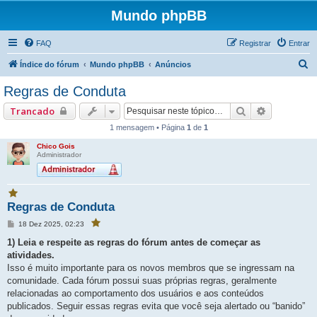
Mundo phpBB
FAQ
Registrar
Entrar
P
Índice do fórum
Mundo phpBB
Anúncios
e
Regras de Conduta
s
Pesquisar
Pesquisa 
Trancado
q
1 mensagem • Página
1
de
1
u
Chico Gois
i
Administrador
s
a
V
r
Regras de Conduta
o
c
M
18 Dez 2025, 02:23
V
ê
e
o
f
c
n
1) Leia e respeite as regras do fórum antes de começar as
a
ê
s
f
atividades.
v
a
a
g
o
Isso é muito importante para os novos membros que se ingressam na
v
e
o
r
comunidade. Cada fórum possui suas próprias regras, geralmente
r
m
i
i
relacionadas ao comportamento dos usuários e aos conteúdos
t
t
o
publicados. Seguir essas regras evita que você seja alertado ou “banido”
o
u
u