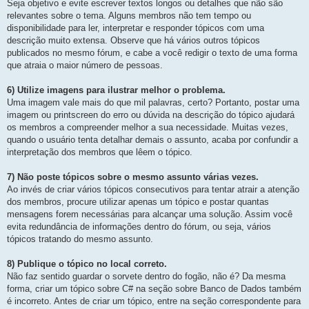
Seja objetivo e evite escrever textos longos ou detalhes que não são
relevantes sobre o tema. Alguns membros não tem tempo ou
disponibilidade para ler, interpretar e responder tópicos com uma
descrição muito extensa. Observe que há vários outros tópicos
publicados no mesmo fórum, e cabe a você redigir o texto de uma forma
que atraia o maior número de pessoas.
6) Utilize imagens para ilustrar melhor o problema.
Uma imagem vale mais do que mil palavras, certo? Portanto, postar uma
imagem ou printscreen do erro ou dúvida na descrição do tópico ajudará
os membros a compreender melhor a sua necessidade. Muitas vezes,
quando o usuário tenta detalhar demais o assunto, acaba por confundir a
interpretação dos membros que lêem o tópico.
7) Não poste tópicos sobre o mesmo assunto várias vezes.
Ao invés de criar vários tópicos consecutivos para tentar atrair a atenção
dos membros, procure utilizar apenas um tópico e postar quantas
mensagens forem necessárias para alcançar uma solução. Assim você
evita redundância de informações dentro do fórum, ou seja, vários
tópicos tratando do mesmo assunto.
8) Publique o tópico no local correto.
Não faz sentido guardar o sorvete dentro do fogão, não é? Da mesma
forma, criar um tópico sobre C# na seção sobre Banco de Dados também
é incorreto. Antes de criar um tópico, entre na seção correspondente para