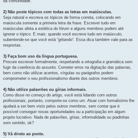
e
da comunidade.
s
e
t
s
a
2) Não poste tópicos com todas as letras em maiúsculas.
t
p
o
a
Seja natural e escreva os tópicos de forma correta, colocando em
s
p
t
maiúscula somente a primeira letra da frase. Escrever tudo em
a
o
g
maiúsculas afeta a estética do fórum e alguns membros podem até
s
e
ignorar o tópico. E mais: quando você escreve tudo em maiúsculo,
t
m
a
subentende-se que você está “gritando”. Essa dica também vale para as
g
respostas.
e
m
3) Faça bom uso da língua portuguesa.
Procure escrever formalmente, respeitando a ortografia e gramática sem
fugir da coerência do assunto. Cometer erros na digitação das palavras,
bem como não utilizar acentos, vírgulas ou parágrafos podem
comprometer o seu profissionalismo diante dos outros membros.
4) Não utilize palavrões ou gírias informais.
Como disse no começo do artigo, você está lidando com outros
profissionais, portanto, comporte-se como um. Atuar com formalistmo lhe
ajudará a ser bem visto pelos outros membros, sem contar que é
possível conseguir novas oportunidades ou a participação em algum
projeto lucrativo. Nada de palavrões, gírias, informalidade ou piadinhas
sem sentido, ok?
5) Vá direto ao ponto.