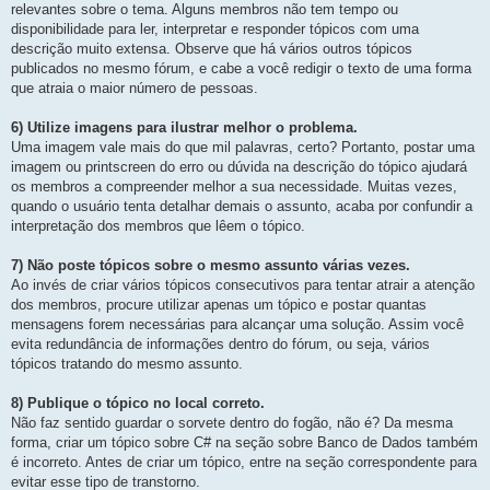
relevantes sobre o tema. Alguns membros não tem tempo ou
disponibilidade para ler, interpretar e responder tópicos com uma
descrição muito extensa. Observe que há vários outros tópicos
publicados no mesmo fórum, e cabe a você redigir o texto de uma forma
que atraia o maior número de pessoas.
6) Utilize imagens para ilustrar melhor o problema.
Uma imagem vale mais do que mil palavras, certo? Portanto, postar uma
imagem ou printscreen do erro ou dúvida na descrição do tópico ajudará
os membros a compreender melhor a sua necessidade. Muitas vezes,
quando o usuário tenta detalhar demais o assunto, acaba por confundir a
interpretação dos membros que lêem o tópico.
7) Não poste tópicos sobre o mesmo assunto várias vezes.
Ao invés de criar vários tópicos consecutivos para tentar atrair a atenção
dos membros, procure utilizar apenas um tópico e postar quantas
mensagens forem necessárias para alcançar uma solução. Assim você
evita redundância de informações dentro do fórum, ou seja, vários
tópicos tratando do mesmo assunto.
8) Publique o tópico no local correto.
Não faz sentido guardar o sorvete dentro do fogão, não é? Da mesma
forma, criar um tópico sobre C# na seção sobre Banco de Dados também
é incorreto. Antes de criar um tópico, entre na seção correspondente para
evitar esse tipo de transtorno.