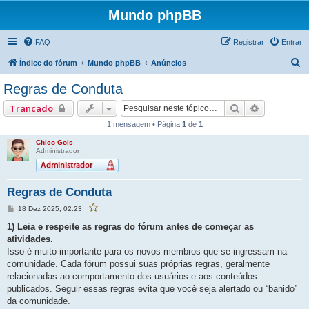
Mundo phpBB
FAQ
Registrar
Entrar
P
Índice do fórum
Mundo phpBB
Anúncios
e
Regras de Conduta
s
Pesquisar
Pesquisa 
Trancado
q
1 mensagem • Página
1
de
1
u
Chico Gois
i
Administrador
s
a
Regras de Conduta
r
M
18 Dez 2025, 02:23
F
e
a
v
n
1) Leia e respeite as regras do fórum antes de começar as
o
s
r
atividades.
a
i
g
Isso é muito importante para os novos membros que se ingressam na
t
e
a
comunidade. Cada fórum possui suas próprias regras, geralmente
r
m
e
relacionadas ao comportamento dos usuários e aos conteúdos
s
t
publicados. Seguir essas regras evita que você seja alertado ou “banido”
a
p
da comunidade.
o