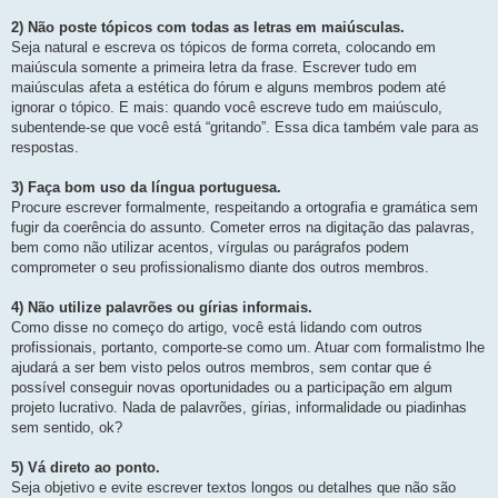
s
t
2) Não poste tópicos com todas as letras em maiúsculas.
a
g
Seja natural e escreva os tópicos de forma correta, colocando em
e
m
maiúscula somente a primeira letra da frase. Escrever tudo em
maiúsculas afeta a estética do fórum e alguns membros podem até
ignorar o tópico. E mais: quando você escreve tudo em maiúsculo,
subentende-se que você está “gritando”. Essa dica também vale para as
respostas.
3) Faça bom uso da língua portuguesa.
Procure escrever formalmente, respeitando a ortografia e gramática sem
fugir da coerência do assunto. Cometer erros na digitação das palavras,
bem como não utilizar acentos, vírgulas ou parágrafos podem
comprometer o seu profissionalismo diante dos outros membros.
4) Não utilize palavrões ou gírias informais.
Como disse no começo do artigo, você está lidando com outros
profissionais, portanto, comporte-se como um. Atuar com formalistmo lhe
ajudará a ser bem visto pelos outros membros, sem contar que é
possível conseguir novas oportunidades ou a participação em algum
projeto lucrativo. Nada de palavrões, gírias, informalidade ou piadinhas
sem sentido, ok?
5) Vá direto ao ponto.
Seja objetivo e evite escrever textos longos ou detalhes que não são