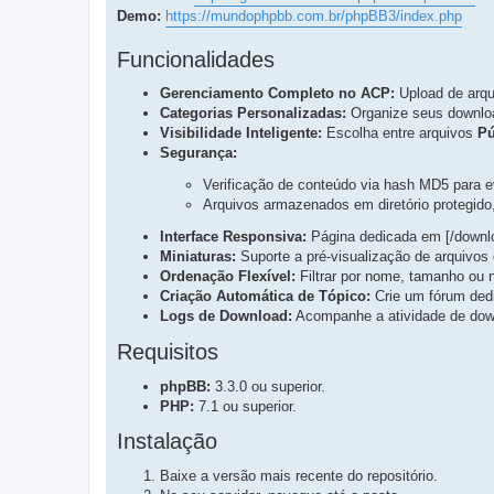
t
s
Demo:
https://mundophpbb.com.br/phpBB3/index.php
a
t
p
o
a
s
Funcionalidades
p
t
a
o
g
s
Gerenciamento Completo no ACP:
Upload de arqui
e
t
m
Categorias Personalizadas:
Organize seus downloa
a
Visibilidade Inteligente:
Escolha entre arquivos
Pú
g
Segurança:
e
m
Verificação de conteúdo via hash MD5 para ev
Arquivos armazenados em diretório protegido
Interface Responsiva:
Página dedicada em [/downlo
Miniaturas:
Suporte a pré-visualização de arquivos 
Ordenação Flexível:
Filtrar por nome, tamanho ou
Criação Automática de Tópico:
Crie um fórum ded
Logs de Download:
Acompanhe a atividade de dow
Requisitos
phpBB:
3.3.0 ou superior.
PHP:
7.1 ou superior.
Instalação
Baixe a versão mais recente do repositório.