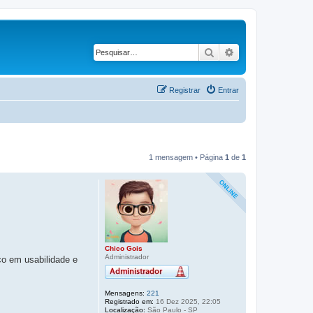
Pesquisar
Pesquisa avança
Registrar
Entrar
1 mensagem • Página
1
de
1
Chico Gois
Administrador
co em usabilidade e
Mensagens:
221
Registrado em:
16 Dez 2025, 22:05
Localização:
São Paulo - SP