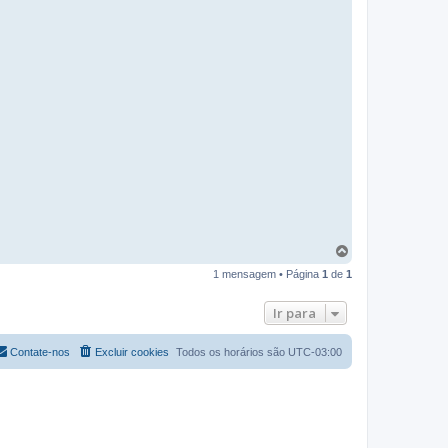
V
o
1 mensagem • Página
1
de
1
l
t
a
Ir para
r
a
o
Contate-nos
Excluir cookies
Todos os horários são
UTC-03:00
t
o
p
o