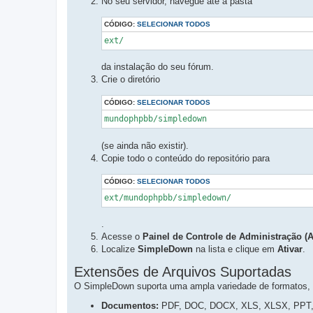
No seu servidor, navegue até a pasta
CÓDIGO:
SELECIONAR TODOS
ext/
da instalação do seu fórum.
Crie o diretório
CÓDIGO:
SELECIONAR TODOS
mundophpbb/simpledown
(se ainda não existir).
Copie todo o conteúdo do repositório para
CÓDIGO:
SELECIONAR TODOS
ext/mundophpbb/simpledown/
.
Acesse o
Painel de Controle de Administração (
Localize
SimpleDown
na lista e clique em
Ativar
.
Extensões de Arquivos Suportadas
O SimpleDown suporta uma ampla variedade de formatos, i
Documentos:
PDF, DOC, DOCX, XLS, XLSX, PPT,