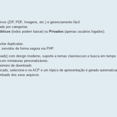
vos (ZIP, PDF, Imagens, etc.) e gerenciamento fácil.
ds por categorias.
blicos
(todos podem baixar) ou
Privados
(apenas usuários logados).
itar duplicatas.
, servidos de forma segura via PHP.
ads] com design moderno, suporte a temas claro/escuro e busca em tempo r
com miniaturas personalizáveis.
 número de downloads.
icado, selecione-o no ACP e um tópico de apresentação é gerado automatic
nloads dos seus arquivos.