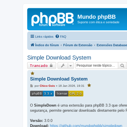
Mundo phpBB
Suporte com ética e seriedade
Links rápidos
FAQ
Índice do fórum
Fórum de Extensão
Extensões Database
Simple Download System
P
Trancado
V
Simple Download System
o
c
M
por
Chico Gois
»
18 Jan 2026, 19:31
V
ê
e
o
f
c
n
a
ê
s
f
v
a
a
g
o
v
O
SimpleDown
é uma extensão para phpBB 3.3 que oferece
e
o
r
r
m
segurança, permite gerenciar downloads diretamente pelo 
i
i
t
t
o
o
Versão:
3.0.0
u
u
e
Download:
https://github.com/mundophpbb/simpledown
s
e