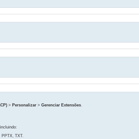
ACP)
>
Personalizar
>
Gerenciar Extensões
.
ncluindo:
 PPTX, TXT.