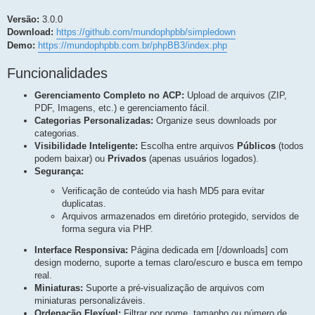
e
s
e
t
Versão:
3.0.0
s
a
t
p
Download:
https://github.com/mundophpbb/simpledown
o
a
s
Demo:
https://mundophpbb.com.br/phpBB3/index.php
p
t
a
o
g
s
Funcionalidades
e
t
m
a
Gerenciamento Completo no ACP:
Upload de arquivos (ZIP,
g
PDF, Imagens, etc.) e gerenciamento fácil.
e
m
Categorias Personalizadas:
Organize seus downloads por
categorias.
Visibilidade Inteligente:
Escolha entre arquivos
Públicos
(todos
podem baixar) ou
Privados
(apenas usuários logados).
Segurança:
Verificação de conteúdo via hash MD5 para evitar
duplicatas.
Arquivos armazenados em diretório protegido, servidos de
forma segura via PHP.
Interface Responsiva:
Página dedicada em [/downloads] com
design moderno, suporte a temas claro/escuro e busca em tempo
real.
Miniaturas:
Suporte a pré-visualização de arquivos com
miniaturas personalizáveis.
Ordenação Flexível:
Filtrar por nome, tamanho ou número de