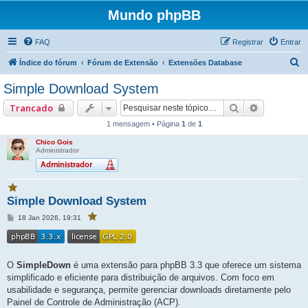
Mundo phpBB
FAQ
Registrar
Entrar
P
Índice do fórum
Fórum de Extensão
Extensões Database
e
Simple Download System
s
Pesquisar
Pesquisa 
Trancado
q
1 mensagem • Página
1
de
1
u
Chico Gois
i
Administrador
s
a
V
r
Simple Download System
o
c
M
18 Jan 2026, 19:31
V
ê
e
o
f
c
n
a
ê
s
f
v
a
a
g
o
v
O
SimpleDown
é uma extensão para phpBB 3.3 que oferece um sistema
e
o
r
r
m
simplificado e eficiente para distribuição de arquivos. Com foco em
i
i
t
t
usabilidade e segurança, permite gerenciar downloads diretamente pelo
o
o
Painel de Controle de Administração (ACP).
u
u