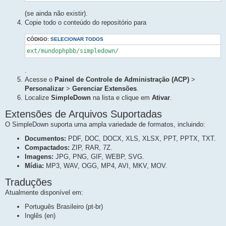
(se ainda não existir).
Copie todo o conteúdo do repositório para
CÓDIGO:
SELECIONAR TODOS
ext/mundophpbb/simpledown/
.
Acesse o
Painel de Controle de Administração (ACP)
>
Personalizar
>
Gerenciar Extensões
.
Localize
SimpleDown
na lista e clique em
Ativar
.
Extensões de Arquivos Suportadas
O SimpleDown suporta uma ampla variedade de formatos, incluindo:
Documentos:
PDF, DOC, DOCX, XLS, XLSX, PPT, PPTX, TXT.
Compactados:
ZIP, RAR, 7Z.
Imagens:
JPG, PNG, GIF, WEBP, SVG.
Mídia:
MP3, WAV, OGG, MP4, AVI, MKV, MOV.
Traduções
Atualmente disponível em:
Português Brasileiro (pt-br)
Inglês (en)