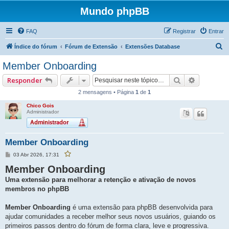
Mundo phpBB
FAQ
Registrar
Entrar
P
Índice do fórum
Fórum de Extensão
Extensões Database
e
Member Onboarding
s
Pesquisar
Pesquisa
Responder
q
2 mensagens • Página
1
de
1
u
Chico Gois
i
Administrador
s
a
Member Onboarding
r
M
03 Abr 2026, 17:31
F
e
a
v
Member Onboarding
n
o
s
r
Uma extensão para melhorar a retenção e ativação de novos
a
i
g
t
membros no phpBB
e
a
r
m
e
Member Onboarding
é uma extensão para phpBB desenvolvida para
s
t
ajudar comunidades a receber melhor seus novos usuários, guiando os
a
p
primeiros passos dentro do fórum de forma clara, leve e progressiva.
o