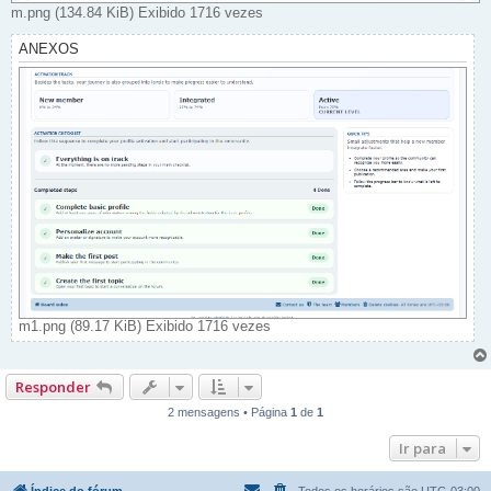
m.png (134.84 KiB) Exibido 1716 vezes
ANEXOS
m1.png (89.17 KiB) Exibido 1716 vezes
Responder
2 mensagens • Página
1
de
1
Ir para
Índice do fórum
Todos os horários são
UTC-03:00