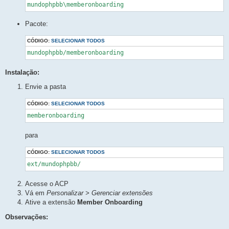
mundophpbb\memberonboarding
Pacote:
CÓDIGO:
SELECIONAR TODOS
mundophpbb/memberonboarding
Instalação:
Envie a pasta
CÓDIGO:
SELECIONAR TODOS
memberonboarding
para
CÓDIGO:
SELECIONAR TODOS
ext/mundophpbb/
Acesse o ACP
Vá em
Personalizar > Gerenciar extensões
Ative a extensão
Member Onboarding
Observações: