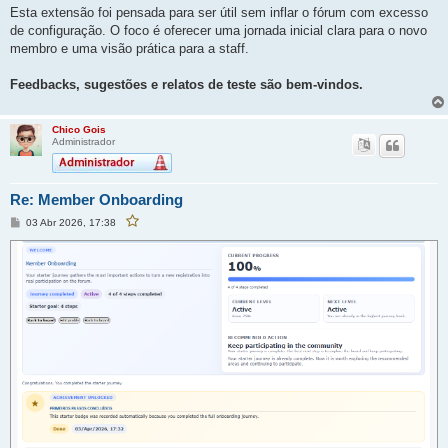
Esta extensão foi pensada para ser útil sem inflar o fórum com excesso
de configuração. O foco é oferecer uma jornada inicial clara para o novo
membro e uma visão prática para a staff.
Feedbacks, sugestões e relatos de teste são bem-vindos.
Chico Gois
Administrador
Re: Member Onboarding
M
03 Abr 2026, 17:38
F
e
a
v
n
o
s
r
a
i
g
t
e
a
r
m
e
s
t
a
p
o
s
t
a
g
e
m