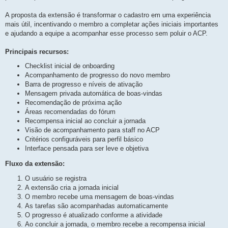
s
t
a
A proposta da extensão é transformar o cadastro em uma experiência
g
mais útil, incentivando o membro a completar ações iniciais importantes
e
m
e ajudando a equipe a acompanhar esse processo sem poluir o ACP.
Principais recursos:
Checklist inicial de onboarding
Acompanhamento de progresso do novo membro
Barra de progresso e níveis de ativação
Mensagem privada automática de boas-vindas
Recomendação de próxima ação
Áreas recomendadas do fórum
Recompensa inicial ao concluir a jornada
Visão de acompanhamento para staff no ACP
Critérios configuráveis para perfil básico
Interface pensada para ser leve e objetiva
Fluxo da extensão:
O usuário se registra
A extensão cria a jornada inicial
O membro recebe uma mensagem de boas-vindas
As tarefas são acompanhadas automaticamente
O progresso é atualizado conforme a atividade
Ao concluir a jornada, o membro recebe a recompensa inicial