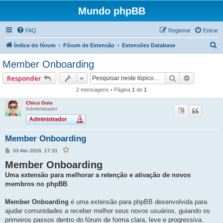
Mundo phpBB
FAQ
Registrar
Entrar
P
Índice do fórum
Fórum de Extensão
Extensões Database
e
Member Onboarding
s
Pesquisar
Pesquisa
Responder
q
2 mensagens • Página
1
de
1
u
Chico Gois
i
Administrador
s
a
Member Onboarding
r
M
03 Abr 2026, 17:31
F
e
a
v
Member Onboarding
n
o
s
r
Uma extensão para melhorar a retenção e ativação de novos
a
i
g
t
membros no phpBB
e
a
r
m
e
Member Onboarding
é uma extensão para phpBB desenvolvida para
s
t
ajudar comunidades a receber melhor seus novos usuários, guiando os
a
p
primeiros passos dentro do fórum de forma clara, leve e progressiva.
o