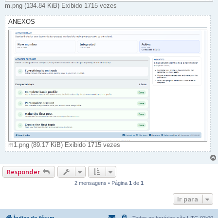
m.png (134.84 KiB) Exibido 1715 vezes
ANEXOS
m1.png (89.17 KiB) Exibido 1715 vezes
Responder
2 mensagens • Página
1
de
1
Ir para
Índice do fórum
Todos os horários são
UTC-03:00