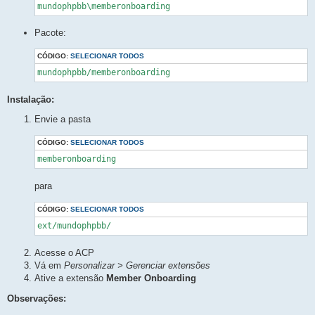
mundophpbb\memberonboarding
Pacote:
CÓDIGO:
SELECIONAR TODOS
mundophpbb/memberonboarding
Instalação:
Envie a pasta
CÓDIGO:
SELECIONAR TODOS
memberonboarding
para
CÓDIGO:
SELECIONAR TODOS
ext/mundophpbb/
Acesse o ACP
Vá em
Personalizar > Gerenciar extensões
Ative a extensão
Member Onboarding
Observações: