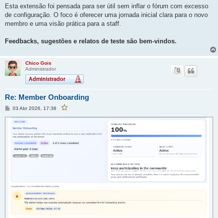
Esta extensão foi pensada para ser útil sem inflar o fórum com excesso
de configuração. O foco é oferecer uma jornada inicial clara para o novo
membro e uma visão prática para a staff.
Feedbacks, sugestões e relatos de teste são bem-vindos.
Chico Gois
Administrador
Re: Member Onboarding
M
03 Abr 2026, 17:38
F
e
a
v
n
o
s
r
a
i
g
t
e
a
r
m
e
s
t
a
p
o
s
t
a
g
e
m