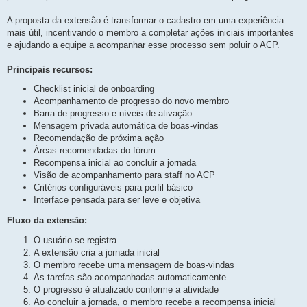
s
t
a
A proposta da extensão é transformar o cadastro em uma experiência
g
mais útil, incentivando o membro a completar ações iniciais importantes
e
m
e ajudando a equipe a acompanhar esse processo sem poluir o ACP.
Principais recursos:
Checklist inicial de onboarding
Acompanhamento de progresso do novo membro
Barra de progresso e níveis de ativação
Mensagem privada automática de boas-vindas
Recomendação de próxima ação
Áreas recomendadas do fórum
Recompensa inicial ao concluir a jornada
Visão de acompanhamento para staff no ACP
Critérios configuráveis para perfil básico
Interface pensada para ser leve e objetiva
Fluxo da extensão:
O usuário se registra
A extensão cria a jornada inicial
O membro recebe uma mensagem de boas-vindas
As tarefas são acompanhadas automaticamente
O progresso é atualizado conforme a atividade
Ao concluir a jornada, o membro recebe a recompensa inicial