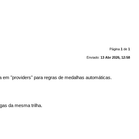
Página
1
de
1
Enviado:
13 Abr 2026, 12:58
da em "providers" para regras de medalhas automáticas.
igas da mesma trilha.