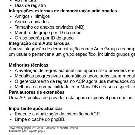
Dias de registro
Integrações externas de demonstração adicionadas
Amigos / Inimigos
Anexos enviados
Tamanho de anexos enviados (MB)
Membro de grupo por ID do grupo
Grupo padrão por ID do grupo
Integração com Auto Groups
A nova integração de demonstração com o Auto Groups recompens
um usuário pertencer a um grupo específico, incluindo grupos g
Melhorias técnicas
A avaliação de regras automáticas agora utiliza providers em
Medalhas progressivas automáticas agora substituem medalh
O gerenciamento de regras no ACP agora usa metadados do pr
Melhoria na compatibilidade com MariaDB e casos específi
Para autores de extensões
Uma API pública de provider está agora disponível para que out
Importante após atualizar
Execute a atualização da extensão no ACP.
Limpe o cache do phpBB.
Powered by
phpBB
® Forum Software © phpBB Limited
Traduzido por:
Suporte phpBB