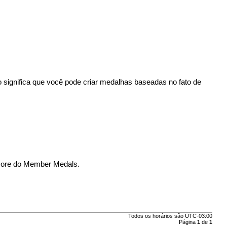
 significa que você pode criar medalhas baseadas no fato de
o core do Member Medals.
Todos os horários são
UTC-03:00
Página
1
de
1