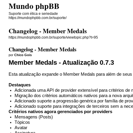
Mundo phpBB
Suporte com ética e seriedade
https://mundophpbb.com.br/suporte/
Changelog - Member Medals
https://mundophpbb.com.br/suporte/viewtopic.php?t=95
Changelog - Member Medals
por
Chico Gois
Member Medals - Atualização 0.7.3
Esta atualização expande o Member Medals para além de seus cr
Destaques
Adicionada uma API de provider extensível para critérios de
Migração dos critérios automáticos nativos para a nova arqui
Adicionado suporte a progressão genérica por família de pr
Adicionado suporte para integrações de terceiros sem a nece
Critérios nativos agora gerenciados por providers
Mensagens (Posts)
Tópicos
Avatar
Assinatura